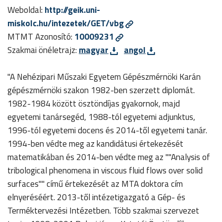
Weboldal:
http://geik.uni-
miskolc.hu/intezetek/GET/vbg
MTMT Azonosító:
10009231
Szakmai önéletrajz:
magyar
angol
"A Nehézipari Műszaki Egyetem Gépészmérnöki Karán
gépészmérnöki szakon 1982-ben szerzett diplomát.
1982-1984 között ösztöndíjas gyakornok, majd
egyetemi tanársegéd, 1988-tól egyetemi adjunktus,
1996-tól egyetemi docens és 2014-től egyetemi tanár.
1994-ben védte meg az kandidátusi értekezését
matematikában és 2014-ben védte meg az ""Analysis of
tribological phenomena in viscous fluid flows over solid
surfaces"" című értekezését az MTA doktora cím
elnyeréséért. 2013-től intézetigazgató a Gép- és
Terméktervezési Intézetben. Több szakmai szervezet