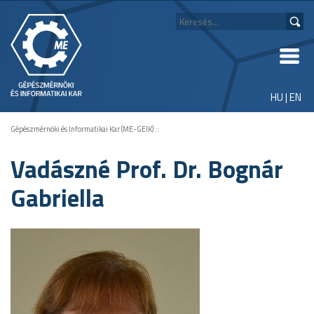
HU
|
EN
Gépészmérnöki és Informatikai Kar (ME-GEIK)
::
Vadászné Prof. Dr. Bognár
Gabriella