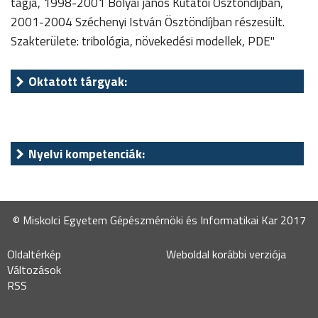
tagja, 1998-2001 Bolyai jános Kutatói Ösztöndíjban,
2001-2004 Széchenyi István Ösztöndíjban részesült.
Szakterülete: tribológia, növekedési modellek, PDE"
Oktatott tárgyak:
Nyelvi kompetenciák:
© Miskolci Egyetem Gépészmérnöki és Informatikai Kar 2017
Oldaltérkép
Weboldal korábbi verziója
Változások
RSS