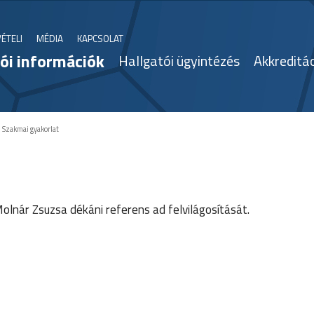
VÉTELI
MÉDIA
KAPCSOLAT
ói információk
Hallgatói ügyintézés
Akkreditá
:
Szakmai gyakorlat
lnár Zsuzsa dékáni referens ad felvilágosítását.