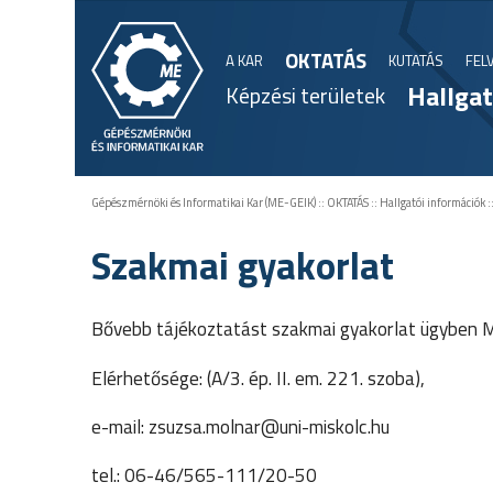
OKTATÁS
A KAR
KUTATÁS
FEL
Hallgat
Képzési területek
Gépészmérnöki és Informatikai Kar (ME-GEIK)
::
OKTATÁS
::
Hallgatói információk
:
Szakmai gyakorlat
Bővebb tájékoztatást szakmai gyakorlat ügyben Mo
Elérhetősége: (A/3. ép. II. em. 221. szoba),
e-mail:
zsuzsa.molnar@uni-miskolc.hu
tel.: 06-46/565-111/20-50