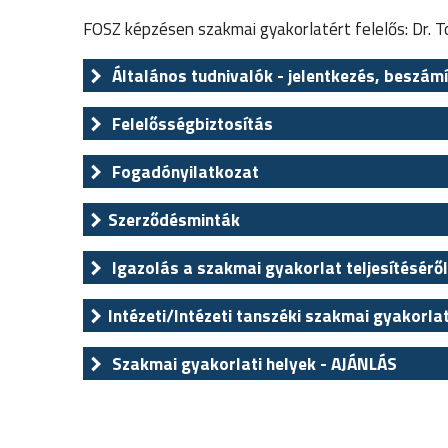
FOSZ képzésen szakmai gyakorlatért felelős: Dr.
Általános tudnivalók - jelentkezés, beszámí
Felelősségbiztosítás
Fogadónyilatkozat
Szerződésminták
Igazolás a szakmai gyakorlat teljesítéséről
Intézeti/Intézeti tanszéki szakmai gyakorla
Szakmai gyakorlati helyek - AJÁNLÁS