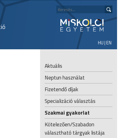
ció
HU
|
EN
Aktuális
Neptun használat
Fizetendő díjak
Specializáció választás
Szakmai gyakorlat
Kötelezően/Szabadon
választható tárgyak listája