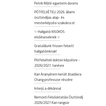
Petrik Máté egyetemi docens
PÓTFELVÉTELI 2026. állami
ösztöndíjas alap- és
mesterképzési szakokra is!
✨ Hallgatói KISOKOS
elsőéveseknek ✨
Gratulálunk frissen felvett
hallgatóinknak!
Pótfelvételi doktori képzésre -
2026/2027. tanévre
Kari Aranyérem került átadásra
Chang professzor részére
Interjú a dékánnal
Nemzeti Felsőoktatási Ösztöndíj
2026/2027 Kari rangsor