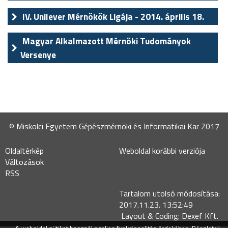
IV. Unilever Mérnökök Ligája - 2014. április 18.
Magyar Alkalmazott Mérnöki Tudományok
Versenye
© Miskolci Egyetem Gépészmérnöki és Informatikai Kar 2017
Oldaltérkép
Weboldal korábbi verziója
Változások
RSS
Tartalom utolsó módosítása:
2017.11.23. 13:52:49
Layout & Coding: Dexef Kft.