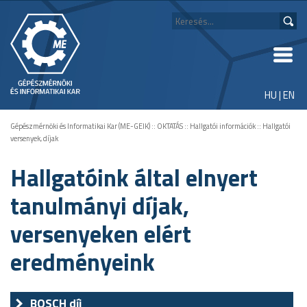
HU
|
EN
Gépészmérnöki és Informatikai Kar (ME-GEIK)
::
OKTATÁS
::
Hallgatói információk
::
Hallgatói
versenyek, díjak
Hallgatóink által elnyert
tanulmányi díjak,
versenyeken elért
eredményeink
BOSCH díj