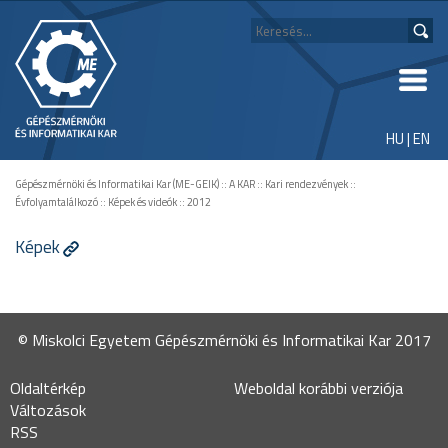
HU
|
EN
Gépészmérnöki és Informatikai Kar (ME-GEIK)
::
A KAR
::
Kari rendezvények
::
Évfolyamtalálkozó
::
Képek és videók
::
2012
Képek
© Miskolci Egyetem Gépészmérnöki és Informatikai Kar 2017
Oldaltérkép
Weboldal korábbi verziója
Változások
RSS