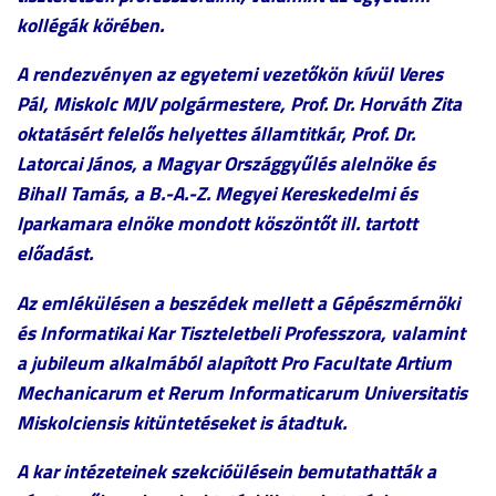
kollégák körében.
A rendezvényen az egyetemi vezetőkön kívül Veres
Pál, Miskolc MJV polgármestere, Prof. Dr. Horváth Zita
oktatásért felelős helyettes államtitkár, Prof. Dr.
Latorcai János, a Magyar Ors
zággyűlés alelnöke és
Bihall Tamás, a B.-A.-Z. Megyei Kereskedelmi és
Iparkamara elnöke mondott köszöntőt ill. tartott
előadást.
Az emlékülésen a beszédek mellett a Gépészmérnöki
és Informatikai Kar Tiszteletbeli Professzora, valamint
a jubileum alkalmából alapított Pro Facultate Artium
Mechanicarum et Rerum Informaticarum Universitatis
Miskolciensis kitüntetéseket is átadtuk.
A kar intézeteinek szekcióülésein bemutathatták a