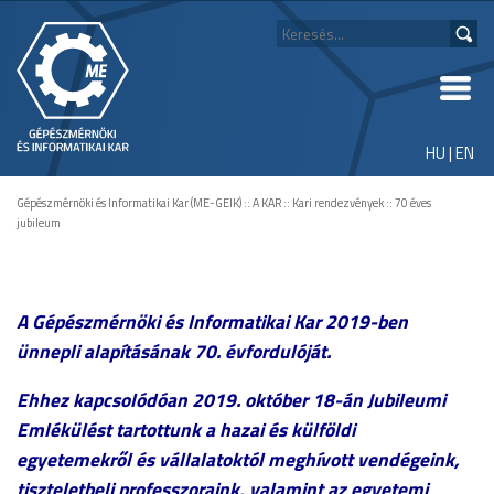
HU
|
EN
Gépészmérnöki és Informatikai Kar (ME-GEIK)
::
A KAR
::
Kari rendezvények
::
70 éves
jubileum
A Gépészmérnöki és Informatikai Kar 2019-ben
ünnepli alapításának 70. évfordulóját.
Ehhez kapcsolódóan 2019. október 18-án Jubileumi
Emlékülést tartottunk a hazai és külföldi
egyetemekről és vállalatoktól meghívott vendégeink,
tiszteletbeli professzoraink, valamint az egyetemi