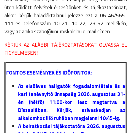
úton küldött felvételi értesítőnket és tájékoztatónkat,
akkor kérjük haladéktalanul jelezze ezt a 06-46/565-
111-es telefonszám 10-21, 10-22, 23-52 mellékén,
vagy az aniko.szabo@uni-miskolc.hu e-mail címen.
KÉRJÜK AZ ALÁBBI TÁJÉKOZTATÁSOKAT OLVASSA EL
FIGYELMESEN!
FONTOS ESEMÉNYEK ÉS IDŐPONTOK:
Az elsőéves hallgatók fogadalomtétele és a
kari tanévnyitó ünnepség 2026. augusztus 31-
én (hétfő) 11:00-kor lesz megtartva a
Díszaulában. Kérjük, szíveskedjen az
alkalomhoz illő ruhában megjelenni 10:45-ig.
A beiratkozási tájékoztatóra 2026. augusztus