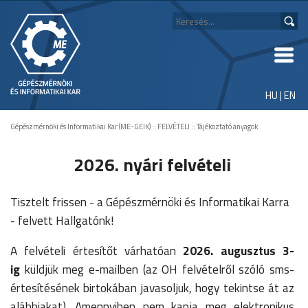
HU
|
EN
Gépészmérnöki és Informatikai Kar (ME-GEIK)
::
FELVÉTELI
::
Tájékoztató anyagok
2026. nyári felvételi
Tisztelt frissen - a Gépészmérnöki és Informatikai Karra
- felvett Hallgatónk!
A felvételi értesítőt várhatóan
2026. augusztus 3-
ig
küldjük meg e-mailben (az OH felvételről szóló sms-
értesítésének birtokában javasoljuk, hogy tekintse át az
alábbiakat). Amennyiben nem kapja meg elektronikus