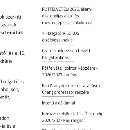
PÓTFELVÉTELI 2026. állami
ösztöndíjas alap- és
k szerinti
mesterképzési szakokra is!
uszainak
rsch-nóták
✨ Hallgatói KISOKOS
elsőéveseknek ✨
Gratulálunk frissen felvett
ató" és a 10.
hallgatóinknak!
kirány
Pótfelvételi doktori képzésre -
2026/2027. tanévre
hallgatói is
Kari Aranyérem került átadásra
ahol sok,
Chang professzor részére
emét,
Interjú a dékánnal
Nemzeti Felsőoktatási Ösztöndíj
radon
2026/2027 Kari rangsor
-ja és a