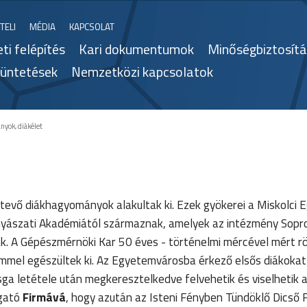
TELI
MÉDIA
KAPCSOLAT
ti felépítés
Kari dokumentumok
Minőségbiztosítá
itüntetések
Nemzetközi kapcsolatok
yok, diákélet
vő diákhagyományok alakultak ki. Ezek gyökerei a Miskolci 
ányászati Akadémiától származnak, amelyek az intézmény Sop
k. A Gépészmérnöki Kar 50 éves - történelmi mércével mért rö
mmel egészültek ki. Az Egyetemvárosba érkező elsős diákokat
zsga letétele után megkeresztelkedve felvehetik és viselhetik 
lgató
Firmává
, hogy azután az Isteni Fényben Tündöklő Dicső 