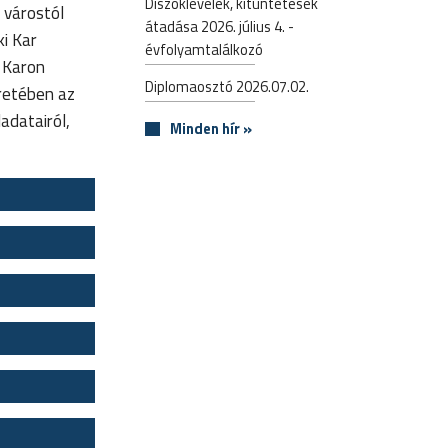
Díszoklevelek, kitüntetések
 várostól
átadása 2026. július 4. -
i Kar
évfolyamtalálkozó
 Karon
Diplomaosztó 2026.07.02.
eretében az
adatairól,
Minden hír »