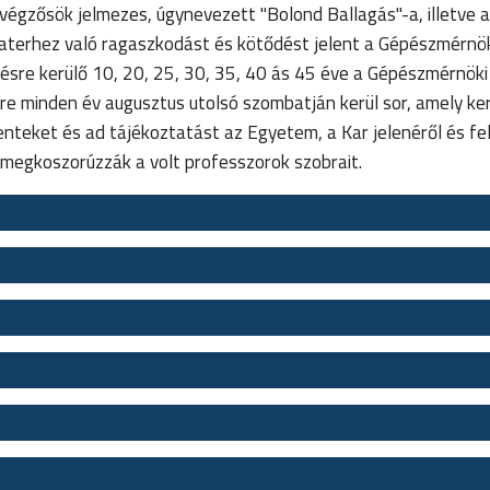
 végzősök jelmezes, úgynevezett "Bolond Ballagás"-a, illetve a
Materhez való ragaszkodást és kötődést jelent a Gépészmérnök
re kerülő 10, 20, 25, 30, 35, 40 ás 45 éve a Gépészmérnöki
yre minden év augusztus utolsó szombatján kerül sor, amely k
nteket és ad tájékoztatást az Egyetem, a Kar jelenéről és fel
megkoszorúzzák a volt professzorok szobrait.