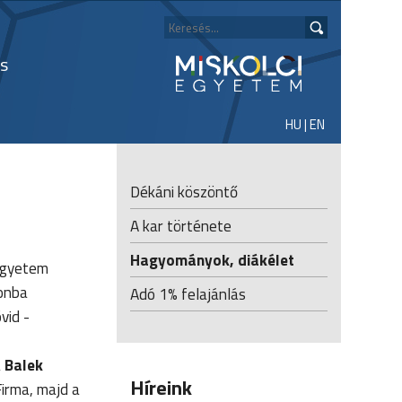
s
HU
|
EN
Dékáni köszöntő
A kar története
Hagyományok, diákélet
Egyetem
ronba
Adó 1% felajánlás
vid -
a
Balek
Híreink
Firma, majd a