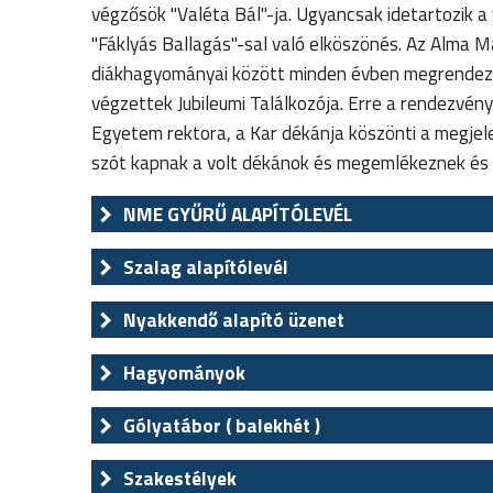
végzősök "Valéta Bál"-ja. Ugyancsak idetartozik a
"Fáklyás Ballagás"-sal való elköszönés. Az Alma 
diákhagyományai között minden évben megrendezés
végzettek Jubileumi Találkozója. Erre a rendezvén
Egyetem rektora, a Kar dékánja köszönti a megjele
szót kapnak a volt dékánok és megemlékeznek és 
NME GYŰRŰ ALAPÍTÓLEVÉL
Szalag alapítólevél
Nyakkendő alapító üzenet
Hagyományok
Gólyatábor ( balekhét )
Szakestélyek