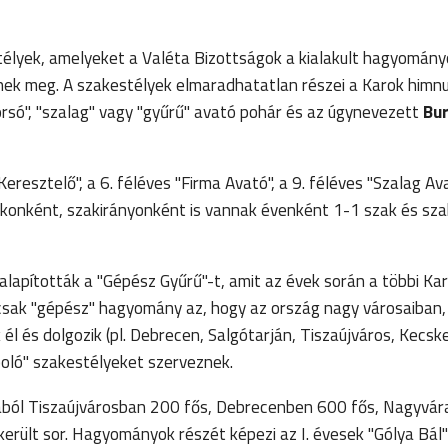
élyek, amelyeket a Valéta Bizottságok a kialakult hagyományo
znek meg. A szakestélyek elmaradhatatlan részei a Karok himn
korsó", "szalag" vagy "gyűrű" avató pohár és az úgynevezett
Bu
resztelő", a 6. féléves "Firma Avató", a 9. féléves "Szalag Av
akonként, szakirányonként is vannak évenként 1-1 szak és sza
pították a "Gépész Gyűrű"-t, amit az évek során a többi Kar 
csak "gépész" hagyomány az, hogy az ország nagy városaiban, 
 és dolgozik (pl. Debrecen, Salgótarján, Tiszaújváros, Kecsk
oló" szakestélyeket szerveznek.
ából Tiszaújvárosban 200 fős, Debrecenben 600 fős, Nagyvá
rült sor. Hagyományok részét képezi az I. évesek "Gólya Bál"