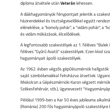
diploma átvétele után
Veterán
lehessen.
A diákhagyományok fénypontjait jelentik a szakest
házirendekkel és tisztségviselőkkel együtt rende
eléneklése, a "komoly pohár", a "vidám pohár", a "
és vidám mókázások, élcelődések.
A legfontosabb szakestélyek az 1. féléves "Balek Ke
féléves "Gyűrű Avató" szakestélyek. Ezen kívül sz
hagyományait ápoló szakestélyek.
Az 1962. évben végzős gép0észmérnök hallgatók ala
saját szimbólumaikkal felruházva átvettek. Ugyan
Miskolcon a Gépészmérnöki Karon végzett mérnök él
Székesfehérvár, stb.), úgynevezett "Hagyományáp
Például 1999-ben a Kar 50 éves jubileuma alkalm
(Románia) 200 fős hagyományápoló szakestélyre ke