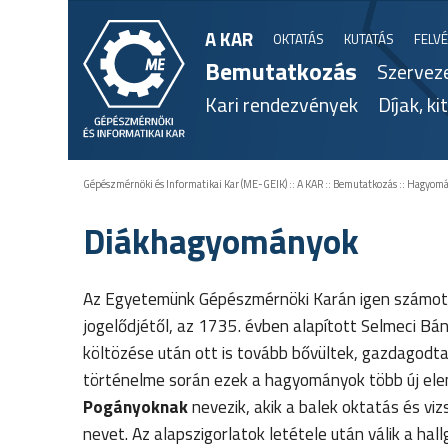
A KAR
OKTATÁS
KUTATÁS
FELVÉ
Bemutatkozás
Szerveze
Kari rendezvények
Díjak, k
Gépészmérnöki és Informatikai Kar (ME-GEIK)
::
A KAR
::
Bemutatkozás
::
Hagyomán
Diákhagyományok
Az Egyetemünk Gépészmérnöki Karán igen számotte
jogelődjétől, az 1735. évben alapított Selmeci B
költözése után ott is tovább bővültek, gazdagodta
történelme során ezek a hagyományok több új ele
Pogányoknak
nevezik, akik a balek oktatás és vi
nevet. Az alapszigorlatok letétele után válik a hal