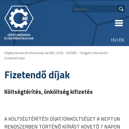
HU
|
EN
Gépészmérnöki és Informatikai Kar (ME-GEIK)
::
OKTATÁS
::
Hallgatói információk
::
Fizetendő díjak
Fizetendő díjak
Költségtérítés, önköltség kifizetés
A KÖLTSÉGTÉRÍTÉSI DÍJAT/ÖNKÖLTSÉGET A NEPTUN
RENDSZERBEN TÖRTÉNŐ KIÍRÁST KÖVETŐ 7 NAPON