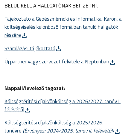
BELÜL KELL A HALLGATÓNAK BEFIZETNI.
Tájékoztató a Gépészmérnöki és Informatikai Karon, a
költségviselés különböző formáiban tanuló hallgatók
részére
Számlázási tájékoztató
Új partner vagy szervezet felvitele a Neptunban
Nappali/levelező tagozat:
Költségtérítési díjak/önköltség a 2026/2027. tanév I.
félévétől
Költségtérítési díjak/önköltség a 2025/2026.
tanévre
(Érvényes: 2024/2025. tanév II. félévétől)