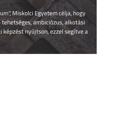
um", Miskolci Egyetem célja, hogy
um", Miskolci Egyetem célja, hogy
 tehetséges, ambiciózus, alkotási
 tehetséges, ambiciózus, alkotási
 képzést nyújtson, ezzel segítve a
 képzést nyújtson, ezzel segítve a