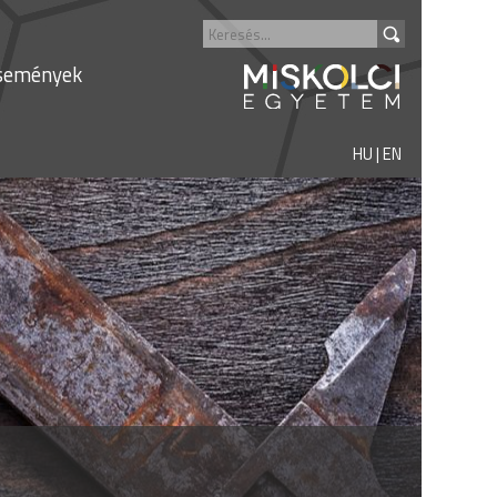
semények
HU
|
EN