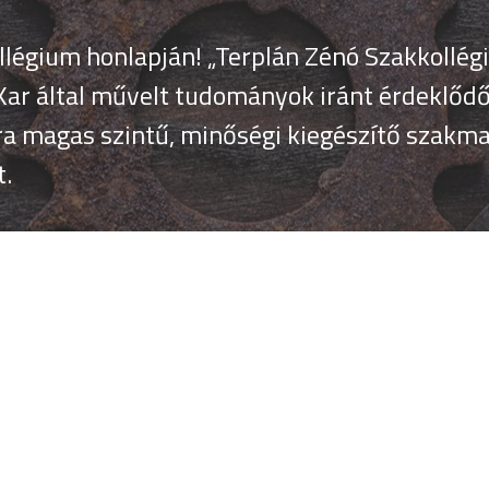
légium honlapján! „Terplán Zénó Szakkollégi
légium honlapján! „Terplán Zénó Szakkollégi
ar által művelt tudományok iránt érdeklődő
ar által művelt tudományok iránt érdeklődő
 magas szintű, minőségi kiegészítő szakmai
 magas szintű, minőségi kiegészítő szakmai
t.
t.