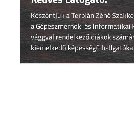
Köszöntjük a Terplán Zénó Szakkol
Köszöntjük a Terplán Zénó Szakkol
a Gépészmérnöki és Informatikai K
a Gépészmérnöki és Informatikai K
vággyal rendelkező diákok számára
vággyal rendelkező diákok számára
kiemelkedő képességű hallgatóka
kiemelkedő képességű hallgatóka