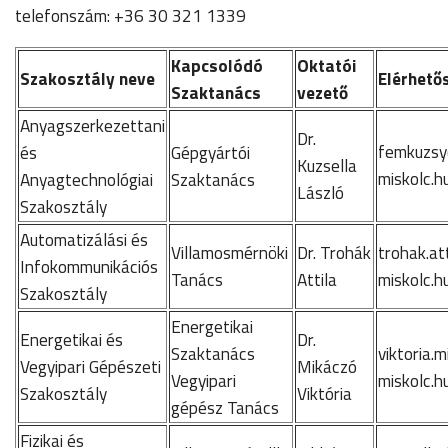
telefonszám: +36 30 321 1339
Kapcsolódó
Oktatói
Szakosztály neve
Elérhetős
Szaktanács
vezető
Anyagszerkezettani
Dr.
femkuzsy
és
Gépgyártói
Kuzsella
miskolc.h
Anyagtechnológiai
Szaktanács
László
Szakosztály
Automatizálási és
Villamosmérnöki
Dr. Trohák
trohak.at
Infokommunikációs
Tanács
Attila
miskolc.h
Szakosztály
Energetikai
Energetikai és
Dr.
Szaktanács
viktoria.
Vegyipari Gépészeti
Mikáczó
Vegyipari
miskolc.h
Szakosztály
Viktória
gépész Tanács
Fizikai és