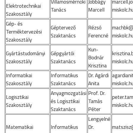
Villamosmérnöki
Jobbágy
marcell.
Elektrotechnikai
Tanács
Marcell
miskolc.h
Szakosztály
Gép- és
Géptervező
Rézsó
machbk@
Terméktervezési
Szaktanács
Ferencné
miskolc.h
Szakosztály
Kun-
Gyártástudományi
Gépgyártói
krisztina
Bodnár
Szakosztály
Szaktanács
miskolc.h
Krisztina
Informatikai
Informatikus
Dr. Agárdi
agardiani
Szakosztály
Szaktanács
Anita
miskolc.h
Anyagmozgatási
Prof. Dr.
Logisztikai
peter.ta
és Logisztikai
Tamás
Szakosztály
miskolc.h
Szaktanács
Péter
Lengyelné
Matematikai
Informatikus
Dr.
matszisz