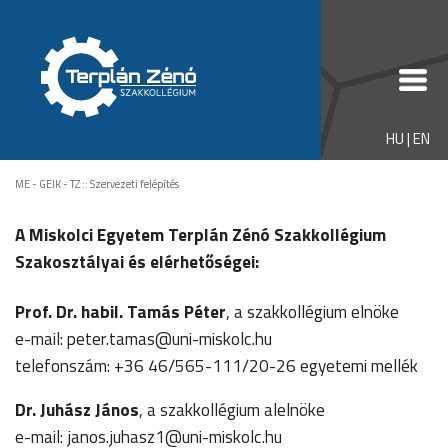
HU
|
EN
ME - GEIK - TZ
::
Szervezeti felépítés
A Miskolci Egyetem Terplán Zénó Szakkollégium
Szakosztályai és elérhetőségei:
Prof. Dr. habil. Tamás Péter
, a szakkollégium elnöke
e-mail:
peter.tamas@uni-miskolc.hu
telefonszám: +36 46/565-111/20-26 egyetemi mellék
Dr. Juhász János
, a szakkollégium alelnöke
e-mail:
janos.juhasz1@uni-miskolc.hu