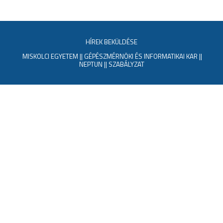
HÍREK BEKÜLDÉSE
MISKOLCI EGYETEM
||
GÉPÉSZMÉRNÖKI ÉS INFORMATIKAI KAR
||
NEPTUN
||
SZABÁLYZAT