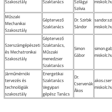
Szakosztály
Szaktanács
Szilágyi
miskolc.h
Szilvia
Műszaki
Géptervező
Dr. Szirbik
sandor.sz
Mechanikai
Szaktanács
Sándor
miskolc.h
Szakosztály
Géptervező
Szerszámgépészeti
Szaktanács,
Simon
simon.ga
és Mechatronikai
Műszaki
Gábor
miskolc.h
Szakosztály
menedzser
Szaktanács
Járműmérnöki
Energetikai
Dr.
tervezés és
Szaktanács
akos.cse
Cservenák
technológiák
Vegyipari
miskolc.h
Ákos
szakosztály
gépész Tanács