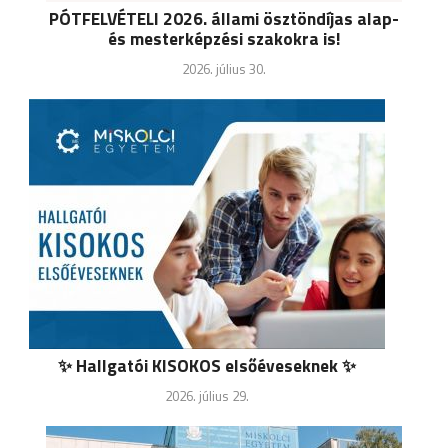
PÓTFELVÉTELI 2026. állami ösztöndíjas alap-
és mesterképzési szakokra is!
2026. július 30.
✨ Hallgatói KISOKOS elsőéveseknek ✨
2026. július 29.