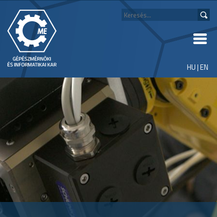
HU
|
EN