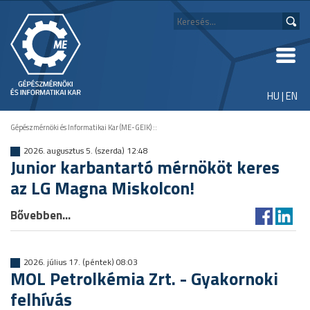
HU
|
EN
Gépészmérnöki és Informatikai Kar (ME-GEIK)
::
2026. augusztus 5. (szerda) 12:48
Junior karbantartó mérnököt keres
az LG Magna Miskolcon!
Bővebben...
2026. július 17. (péntek) 08:03
MOL Petrolkémia Zrt. - Gyakornoki
felhívás