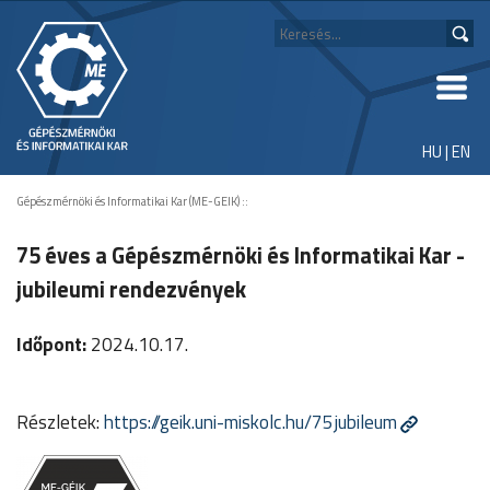
HU
|
EN
Gépészmérnöki és Informatikai Kar (ME-GEIK)
::
75 éves a Gépészmérnöki és Informatikai Kar -
jubileumi rendezvények
Időpont:
2024.10.17.
Részletek:
https://geik.uni-miskolc.hu/75jubileum