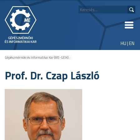
HU
|
EN
Gépészmérnöki és Informatikai Kar (ME-GEIK)
::
Prof. Dr. Czap László