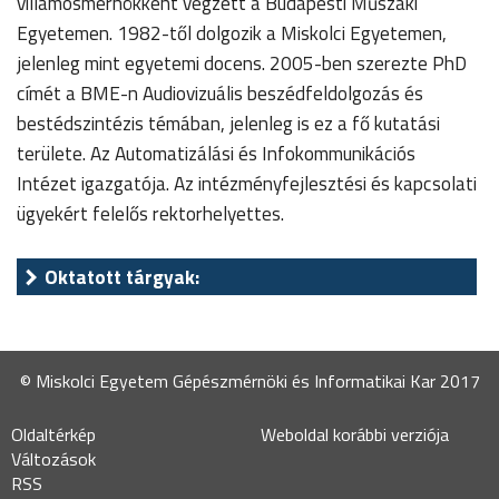
villamosmérnökként végzett a Budapesti Műszaki
Egyetemen. 1982-től dolgozik a Miskolci Egyetemen,
jelenleg mint egyetemi docens. 2005-ben szerezte PhD
címét a BME-n Audiovizuális beszédfeldolgozás és
bestédszintézis témában, jelenleg is ez a fő kutatási
területe. Az Automatizálási és Infokommunikációs
Intézet igazgatója. Az intézményfejlesztési és kapcsolati
ügyekért felelős rektorhelyettes.
Oktatott tárgyak:
© Miskolci Egyetem Gépészmérnöki és Informatikai Kar 2017
Oldaltérkép
Weboldal korábbi verziója
Változások
RSS