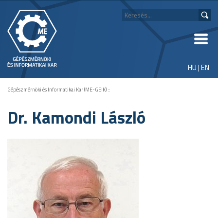
HU
|
EN
Gépészmérnöki és Informatikai Kar (ME-GEIK)
::
Dr. Kamondi László