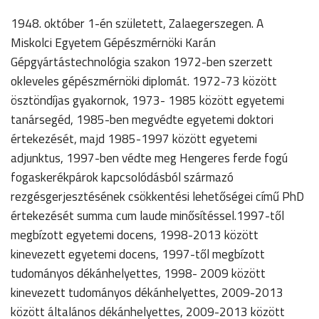
1948. október 1-én született, Zalaegerszegen. A
Miskolci Egyetem Gépészmérnöki Karán
Gépgyártástechnológia szakon 1972-ben szerzett
okleveles gépészmérnöki diplomát. 1972-73 között
ösztöndíjas gyakornok, 1973- 1985 között egyetemi
tanársegéd, 1985-ben megvédte egyetemi doktori
értekezését, majd 1985-1997 között egyetemi
adjunktus, 1997-ben védte meg Hengeres ferde fogú
fogaskerékpárok kapcsolódásból származó
rezgésgerjesztésének csökkentési lehetőségei című PhD
értekezését summa cum laude minősítéssel.1997-től
megbízott egyetemi docens, 1998-2013 között
kinevezett egyetemi docens, 1997-től megbízott
tudományos dékánhelyettes, 1998- 2009 között
kinevezett tudományos dékánhelyettes, 2009-2013
között általános dékánhelyettes, 2009-2013 között