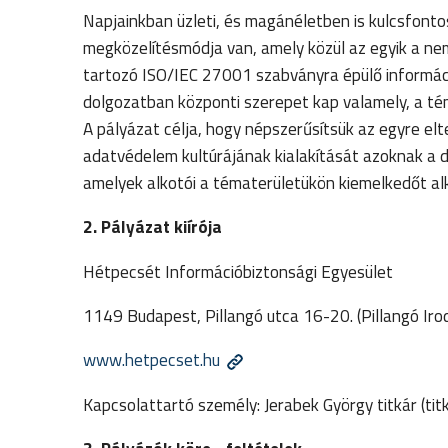
Napjainkban üzleti, és magánéletben is kulcsfont
megközelítésmódja van, amely közül az egyik a n
tartozó ISO/IEC 27001 szabványra épülő informáci
dolgozatban központi szerepet kap valamely, a té
A pályázat célja, hogy népszerűsítsük az egyre el
adatvédelem kultúrájának kialakítását azoknak a 
amelyek alkotói a tématerületükön kiemelkedőt a
2. Pályázat kiírója
Hétpecsét Információbiztonsági Egyesület
1149 Budapest, Pillangó utca 16-20. (Pillangó Iro
www.hetpecset.hu
Kapcsolattartó személy: Jerabek György titkár (