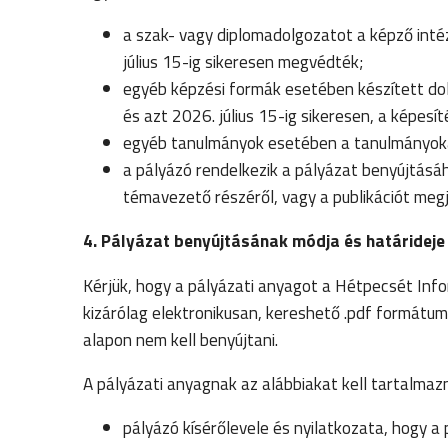
a szak- vagy diplomadolgozatot a képző intéz
július 15-ig sikeresen megvédték;
egyéb képzési formák esetében készített dolg
és azt 2026. július 15-ig sikeresen, a képe
egyéb tanulmányok esetében a tanulmányokat 
a pályázó rendelkezik a pályázat benyújtásáh
témavezető részéről, vagy a publikációt meg
4. Pályázat benyújtásának módja és határideje
Kérjük, hogy a pályázati anyagot a Hétpecsét Inf
kizárólag elektronikusan, kereshető .pdf formátum
alapon nem kell benyújtani.
A pályázati anyagnak az alábbiakat kell tartalmazn
pályázó kísérőlevele és nyilatkozata, hogy a 