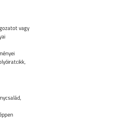
lgozatot vagy
yai
lményei
lyóiratcikk,
nycsalád,
 éppen