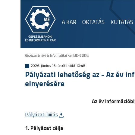
A KAR
OKTATÁS
KUTATÁS
Gépészmérnöki és Informatikai Kar (ME-GEIK)
::
2026. június 18. (csütörtök) 10:48
Pályázati lehetőség az - Az év i
elnyerésére
Az év információb
Pályázati kiírás
1. Pályázat célja