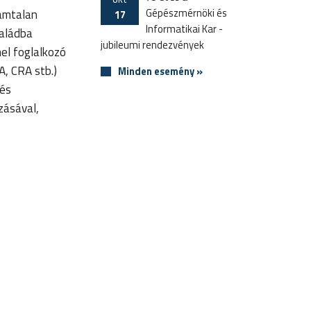
Gépészmérnöki és
zámtalan
17
Informatikai Kar -
saládba
jubileumi rendezvények
el foglalkozó
, CRA stb.)
Minden esemény »
 és
zásával,