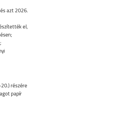
 és azt 2026.
szítették el,
zésen;
;
nyi
-20.) részére
agot papír