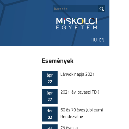
HU
|
EN
Események
Lányok napja 2021
ápr
22
2021. évi tavaszi TDK
ápr
27
60 és 70 éves Jubileumi
dec
Rendezvény
02
75 éves a
okt