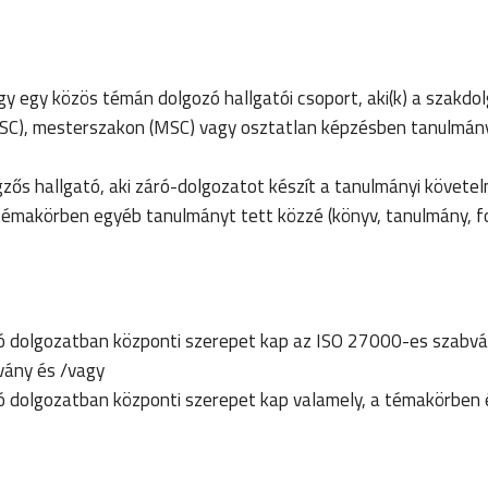
gy egy közös témán dolgozó hallgatói csoport, aki(k) a szakdo
BSC), mesterszakon (MSC) vagy osztatlan képzésben tanulmán
zős hallgató, aki záró-dolgozatot készít a tanulmányi követe
 témakörben egyéb tanulmányt tett közzé (könyv, tanulmány, fo
ó dolgozatban központi szerepet kap az ISO 27000-es szabvá
vány és /vagy
ó dolgozatban központi szerepet kap valamely, a témakörben