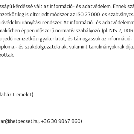
osságú kérdéssé vált az információ- és adatvédelem. Ennek s
emzetközileg is elterjedt módszer az ISO 27000-es szabványc
óvédelmi irányítási rendszer. Az információ- és adatvédelemm
makörben éppen időszerű normatív szabályozó. (pl. NIS 2, DORA
terjedő nemzetközi gyakorlatot, és támogassuk az információ-
diploma,- és szakdolgozatoknak, valamint tanulmányoknak díja
lkottak.
daház I. emelet)
titkar@hetpecset.hu, +36 30 9847 860)