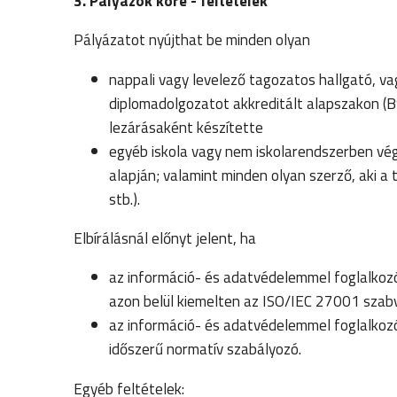
3. Pályázók köre - feltételek
Pályázatot nyújthat be minden olyan
nappali vagy levelező tagozatos hallgató, va
diplomadolgozatot akkreditált alapszakon (
lezárásaként készítette
egyéb iskola vagy nem iskolarendszerben vég
alapján; valamint minden olyan szerző, aki a
stb.).
Elbírálásnál előnyt jelent, ha
az információ- és adatvédelemmel foglalkoz
azon belül kiemelten az ISO/IEC 27001 szab
az információ- és adatvédelemmel foglalkoz
időszerű normatív szabályozó.
Egyéb feltételek: