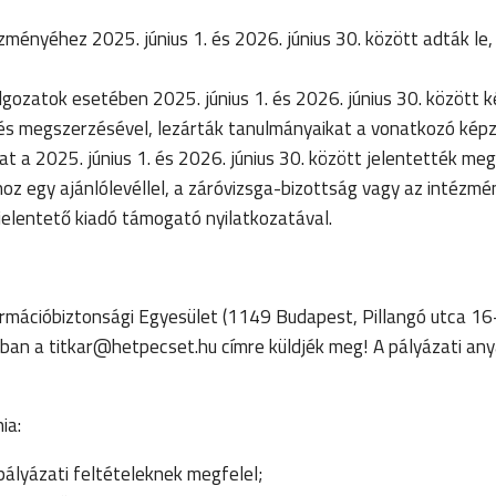
ményéhez 2025. június 1. és 2026. június 30. között adták le,
ozatok esetében 2025. június 1. és 2026. június 30. között ké
sítés megszerzésével, lezárták tanulmányaikat a vonatkozó kép
a 2025. június 1. és 2026. június 30. között jelentették meg
oz egy ajánlólevéllel, a záróvizsga-bizottság vagy az intézmé
jelentető kiadó támogató nyilatkozatával.
ormációbiztonsági Egyesület (1149 Budapest, Pillangó utca 16
ban a titkar@hetpecset.hu címre küldjék meg! A pályázati any
ia:
pályázati feltételeknek megfelel;