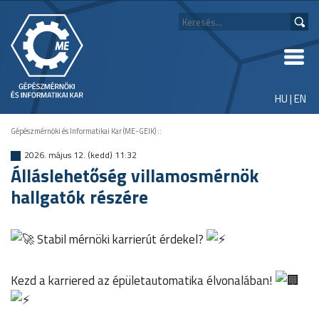
HU
|
EN
Gépészmérnöki és Informatikai Kar (ME-GEIK)
::
2026. május 12. (kedd) 11:32
Álláslehetőség villamosmérnök
hallgatók részére
Stabil mérnöki karrierút érdekel?
Kezd a karriered az épületautomatika élvonalában!