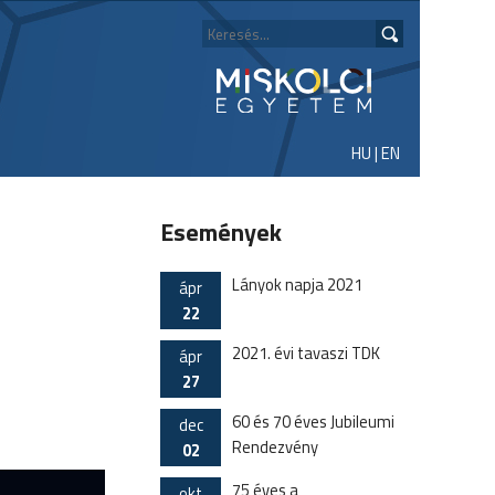
HU
|
EN
Események
Lányok napja 2021
ápr
22
2021. évi tavaszi TDK
ápr
27
60 és 70 éves Jubileumi
dec
Rendezvény
02
75 éves a
okt