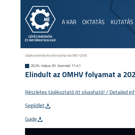
A KAR
OKTATÁS
KUTATÁS
Gépészmérnöki és Informatikai Kar (ME-GEIK)
::
2026. május 20. (szerda) 11:41
Elindult az OMHV folyamat a 202
Részletes tájékoztató itt olvasható! / Detailed in
Segédlet
Guide