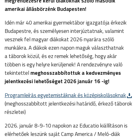
megrendezésre kerül diákoknak szóló második
amerikai állásbörzénk Budapesten!
Idén már 40 amerikai gyermektábor igazgatója érkezik
Budapestre, és személyesen interjúztatnak, valamint
vesznek fel magyar diákokat 2026 nyarára szóló
munkákra. A diákok ezen napon maguk választhatnak
a táborok közül, és ez remek lehetőség, hogy akár
többen is egy helyre kerüljenek! A rendezvényre való
tekintettel
meghosszabbítottuk a kedvezményes
jelentkezési lehetőséget 2026 január 16 -ig!
Programleírás egyetemistáknak és középiskolásoknak
(meghosszabbított jelentkezési határidő, érkező táborok
részletei)
2026. január 8-9-10 napokon az Educatio kiállításon is
elérhetőek leszünk saját Camp America / Meló-diák