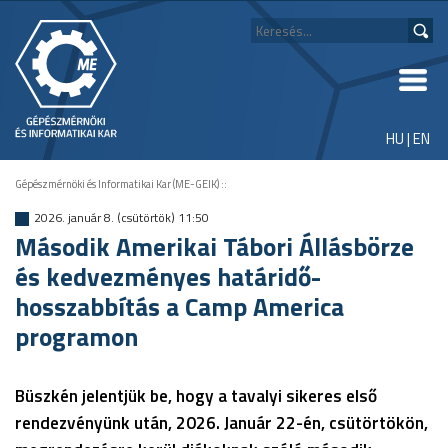
HU
|
EN
Gépészmérnöki és Informatikai Kar (ME-GEIK)
::
2026. január 8. (csütörtök) 11:50
Második Amerikai Tábori Állásbörze
és kedvezményes határidő-
hosszabbítás a Camp America
programon
Büszkén jelentjük be, hogy a tavalyi sikeres első
rendezvényünk után, 2026. Január 22-én, csütörtökön,