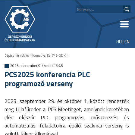
HU
|
EN
Gépészmérnöki és Informatikai Kar (ME-GEIK)
::
2025. december 9. (kedd) 15:45
PCS2025 konferencia PLC
programozó verseny
2025. szeptember 29. és október 1. között rendezték
meg Lillafüreden a PCS Meetinget, amelynek keretében
idén először PLC programozási, műszerezési és
automatizálási feladatokra épülő szakmai verseny is
zajlott, kilenc állomással.