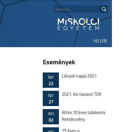
HU
|
EN
Események
Lányok napja 2021
ápr
22
2021. évi tavaszi TDK
ápr
27
60 és 70 éves Jubileumi
dec
Rendezvény
02
75 éves a
okt