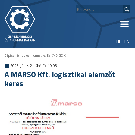
HU
|
EN
Gépészmérnöki és Informatikai Kar (ME-GEIK)
::
2025. július 21. (hétfő) 19:03
A MARSO Kft. logisztikai elemzőt
keres