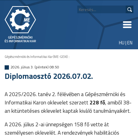
HU
|
EN
Gépészmérnöki és Informatikai Kar (ME-GEIK)
::
2026. július 3. (péntek) 08:50
Diplomaosztó 2026.07.02.
A 2025/2026. tanév 2. félévében a Gépészmérnöki és
Informatikai Karon oklevelet szerzett
228 fő
, amiből 38-
an kitüntetéses oklevelet kaptak kiváló tanulmányaikért.
A 2026. július 2-ai ünnepségen 158 fő vette át
személyesen oklevelét. A rendezvények habilitációs