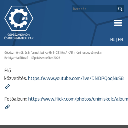
HU
|
EN
Gépészmérnöki és Informatikai Kar (ME-GEIK)
::
A KAR
::
Kari rendezvények
::
Évfolyamtalálkozó
::
Képek és videók
::
2026
Élő
közvetítés:
https://www.youtube.com/live/DNDPQoqNuS8
Fotóalbum:
https://www.flickr.com/photos/unimiskolc/a