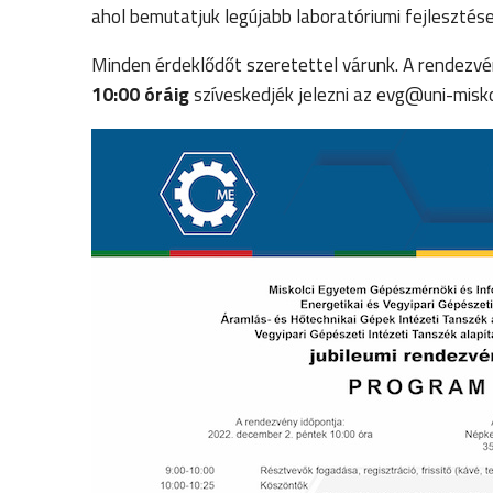
ahol bemutatjuk legújabb laboratóriumi fejlesztés
Minden érdeklődőt szeretettel várunk. A rendezvén
10:00 óráig
szíveskedjék jelezni az evg@uni-misko