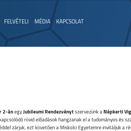
FELVÉTELI
MÉDIA
KAPCSOLAT
r 2-án
egy
Jubileumi Rendezvényt
szervezünk a
Népkerti V
oz kapcsolódó rövid előadások hangzanak el a tudományos és sz
éddel zárjuk, ezt követően a Miskolci Egyetemre invitáljuk a r