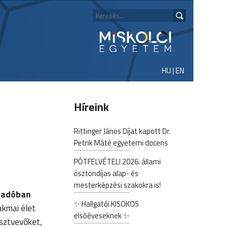
HU
|
EN
Híreink
Rittinger János Díjat kapott Dr.
Petrik Máté egyetemi docens
PÓTFELVÉTELI 2026. állami
ösztöndíjas alap- és
mesterképzési szakokra is!
igadóban
✨ Hallgatói KISOKOS
akmai élet
elsőéveseknek ✨
észtvevőket,