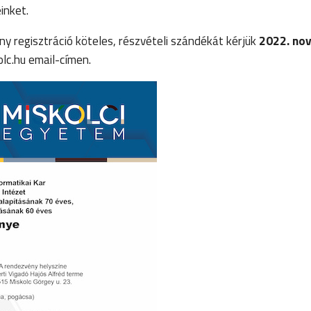
einket.
y regisztráció köteles, részvételi szándékát kérjük
2022. no
lc.hu email-címen.