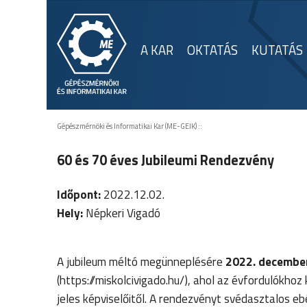
A KAR
OKTATÁS
KUTATÁS
Gépészmérnöki és Informatikai Kar (ME-GEIK)
::
60 és 70 éves Jubileumi Rendezvény
Időpont:
2022.12.02.
Hely:
Népkeri Vigadó
A jubileum méltó megünneplésére
2022. decembe
(https://miskolcivigado.hu/), ahol az évfordulókh
jeles képviselőitől. A rendezvényt svédasztalos eb