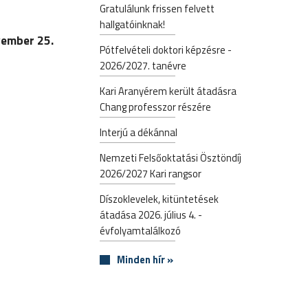
Gratulálunk frissen felvett
hallgatóinknak!
vember 25.
Pótfelvételi doktori képzésre -
2026/2027. tanévre
Kari Aranyérem került átadásra
Chang professzor részére
Interjú a dékánnal
Nemzeti Felsőoktatási Ösztöndíj
2026/2027 Kari rangsor
Díszoklevelek, kitüntetések
átadása 2026. július 4. -
évfolyamtalálkozó
Minden hír »