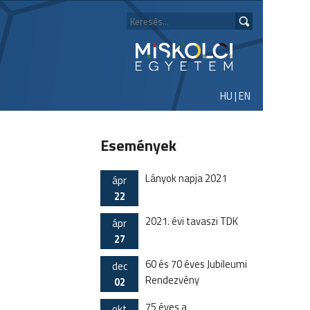
HU
|
EN
Események
Lányok napja 2021
ápr
22
2021. évi tavaszi TDK
ápr
27
60 és 70 éves Jubileumi
dec
Rendezvény
02
75 éves a
okt