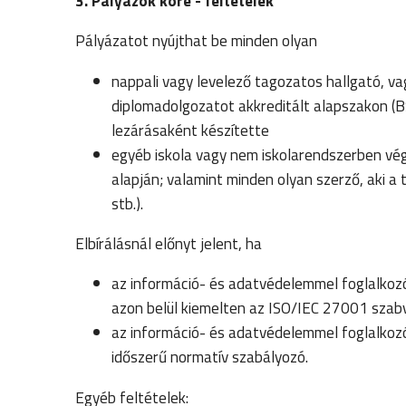
3. Pályázók köre - feltételek
Pályázatot nyújthat be minden olyan
nappali vagy levelező tagozatos hallgató, va
diplomadolgozatot akkreditált alapszakon (
lezárásaként készítette
egyéb iskola vagy nem iskolarendszerben vég
alapján; valamint minden olyan szerző, aki a
stb.).
Elbírálásnál előnyt jelent, ha
az információ- és adatvédelemmel foglalkoz
azon belül kiemelten az ISO/IEC 27001 szab
az információ- és adatvédelemmel foglalkoz
időszerű normatív szabályozó.
Egyéb feltételek: