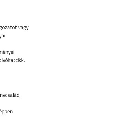
lgozatot vagy
yai
lményei
lyóiratcikk,
nycsalád,
 éppen