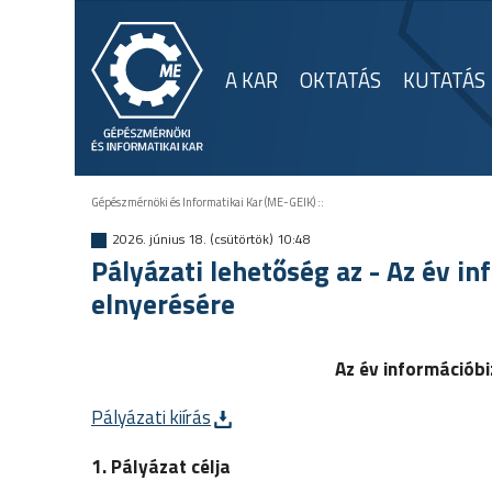
A KAR
OKTATÁS
KUTATÁS
Gépészmérnöki és Informatikai Kar (ME-GEIK)
::
2026. június 18. (csütörtök) 10:48
Pályázati lehetőség az - Az év i
elnyerésére
Az év információb
Pályázati kiírás
1. Pályázat célja