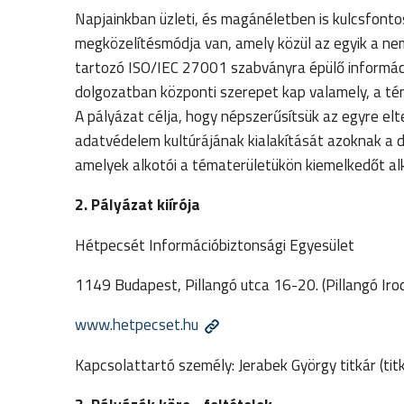
Napjainkban üzleti, és magánéletben is kulcsfont
megközelítésmódja van, amely közül az egyik a n
tartozó ISO/IEC 27001 szabványra épülő informáci
dolgozatban központi szerepet kap valamely, a té
A pályázat célja, hogy népszerűsítsük az egyre el
adatvédelem kultúrájának kialakítását azoknak a 
amelyek alkotói a tématerületükön kiemelkedőt a
2. Pályázat kiírója
Hétpecsét Információbiztonsági Egyesület
1149 Budapest, Pillangó utca 16-20. (Pillangó Iro
www.hetpecset.hu
Kapcsolattartó személy: Jerabek György titkár (