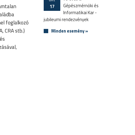
Gépészmérnöki és
zámtalan
17
Informatikai Kar -
saládba
jubileumi rendezvények
el foglalkozó
, CRA stb.)
Minden esemény »
 és
zásával,