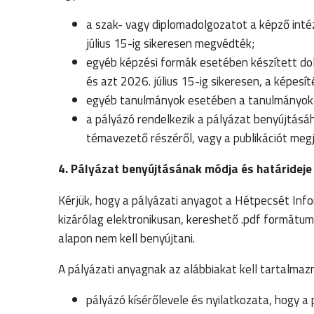
a szak- vagy diplomadolgozatot a képző intéz
július 15-ig sikeresen megvédték;
egyéb képzési formák esetében készített dolg
és azt 2026. július 15-ig sikeresen, a képe
egyéb tanulmányok esetében a tanulmányokat 
a pályázó rendelkezik a pályázat benyújtásáh
témavezető részéről, vagy a publikációt meg
4. Pályázat benyújtásának módja és határideje
Kérjük, hogy a pályázati anyagot a Hétpecsét Inf
kizárólag elektronikusan, kereshető .pdf formátum
alapon nem kell benyújtani.
A pályázati anyagnak az alábbiakat kell tartalmazn
pályázó kísérőlevele és nyilatkozata, hogy a 