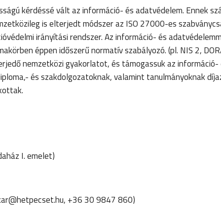
osságú kérdéssé vált az információ- és adatvédelem. Ennek s
emzetközileg is elterjedt módszer az ISO 27000-es szabványc
óvédelmi irányítási rendszer. Az információ- és adatvédelemm
makörben éppen időszerű normatív szabályozó. (pl. NIS 2, DORA
terjedő nemzetközi gyakorlatot, és támogassuk az információ-
diploma,- és szakdolgozatoknak, valamint tanulmányoknak díja
lkottak.
daház I. emelet)
titkar@hetpecset.hu, +36 30 9847 860)