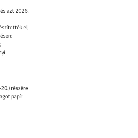
 és azt 2026.
szítették el,
zésen;
;
nyi
-20.) részére
agot papír