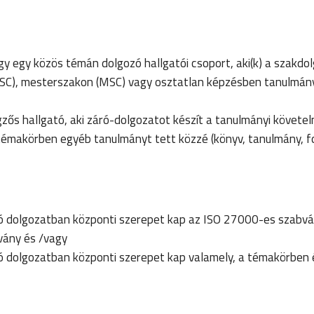
gy egy közös témán dolgozó hallgatói csoport, aki(k) a szakdo
BSC), mesterszakon (MSC) vagy osztatlan képzésben tanulmán
zős hallgató, aki záró-dolgozatot készít a tanulmányi követe
 témakörben egyéb tanulmányt tett közzé (könyv, tanulmány, fo
ó dolgozatban központi szerepet kap az ISO 27000-es szabvá
vány és /vagy
ó dolgozatban központi szerepet kap valamely, a témakörben