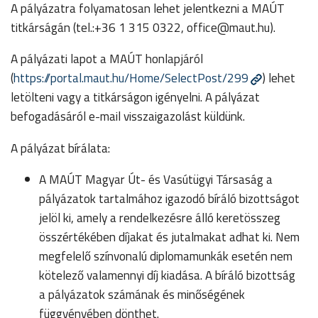
A pályázatra folyamatosan lehet jelentkezni a MAÚT
titkárságán (tel.:+36 1 315 0322,
office@maut.hu).
A pályázati lapot a MAÚT honlapjáról
(
https://portal.maut.hu/Home/SelectPost/299
) lehet
letölteni vagy a titkárságon igényelni. A pályázat
befogadásáról e-mail visszaigazolást küldünk.
A pályázat bírálata:
A MAÚT Magyar Út- és Vasútügyi Társaság a
pályázatok tartalmához igazodó bíráló bizottságot
jelöl ki, amely a rendelkezésre álló keretösszeg
összértékében díjakat és jutalmakat adhat ki. Nem
megfelelő színvonalú diplomamunkák esetén nem
kötelező valamennyi díj kiadása. A bíráló bizottság
a pályázatok számának és minőségének
függvényében dönthet.