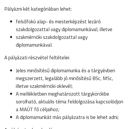
Pályázni két kategóriában lehet:
felsőfokú alap- és mesterképzést lezáró
szakdolgozattal vagy diplomamunkával, illetve
szakmérnöki szakdolgozattal vagy
diplomamunkával.
A pályázati részvétel feltételei:
Jeles minősítésű diplomamunka és a tárgyévben
megszerzett, legalább jó minősítésű BSc, MSc,
illetve szakmérnöki oklevél;
A mellékletben meghatározott tárgykörökbe
sorolható, aktuális téma feldolgozása kapcsolódjon
a MAÚT fő céljaihoz;
A diplomamunkát más pályázatra is be lehet adni;