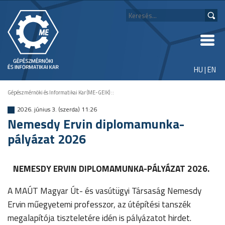
HU
|
EN
Gépészmérnöki és Informatikai Kar (ME-GEIK)
::
2026. június 3. (szerda) 11:26
Nemesdy Ervin diplomamunka-
pályázat 2026
NEMESDY ERVIN DIPLOMAMUNKA-PÁLYÁZAT
2026.
A MAÚT Magyar Út- és vasútügyi Társaság Nemesdy
Ervin műegyetemi professzor, az útépítési tanszék
megalapítója tiszteletére idén is pályázatot hirdet.