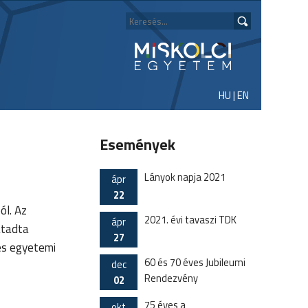
HU
|
EN
Események
Lányok napja 2021
ápr
22
ól. Az
2021. évi tavaszi TDK
ápr
átadta
27
s egyetemi
60 és 70 éves Jubileumi
dec
Rendezvény
02
75 éves a
okt