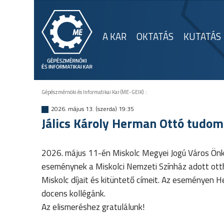
A KAR
OKTATÁS
KUTATÁS
Gépészmérnöki és Informatikai Kar (ME-GEIK)
::
2026. május 13. (szerda) 19:35
Jálics Károly Herman Ottó tudomá
2026. május 11-én Miskolc Megyei Jogú Város Önk
eseménynek a Miskolci Nemzeti Színház adott ot
Miskolc díjait és kitüntető címeit. Az eseményen
docens kollégánk.
Az elismeréshez gratulálunk!