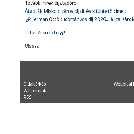
További hírek díjátadóról:
Átadták Miskolc város díjait és kitüntető címeit
Herman Ottó tudományos díj 2026.: Jálics Károl
https://minap.hu
Vissza
Oldaltérkép
Weboldal k
Változások
RSS