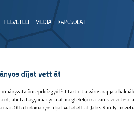
FELVÉTELI
MÉDIA
KAPCSOLAT
nyos díjat vett át
ormányzata ünnepi közgyűlést tartott a város napja alkalmáb
thont, ahol a hagyományoknak megfelelően a város vezetése 
 Herman Ottó tudományos díjat vehetett át
Jálics Károly
címzete