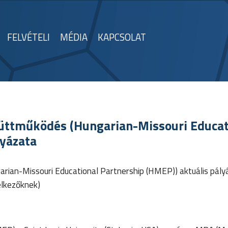
FELVÉTELI
MÉDIA
KAPCSOLAT
üttműködés (Hungarian-Missouri Educat
lyázata
rian-Missouri Educational Partnership (HMEP)) aktuális pály
elkezőknek)