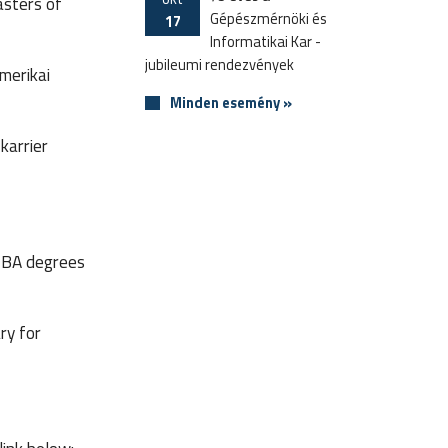
asters of
Gépészmérnöki és
17
Informatikai Kar -
jubileumi rendezvények
merikai
Minden esemény »
karrier
MBA degrees
ry for