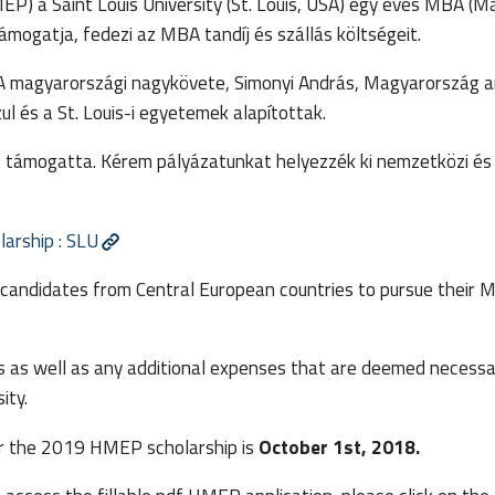
P) a Saint Louis University (St. Louis, USA) egy éves MBA (M
mogatja, fedezi az MBA tandíj és szállás költségeit.
A magyarországi nagykövete, Simonyi András, Magyarország a
ul és a St. Louis-i egyetemek alapítottak.
t támogatta. Kérem pályázatunkat helyezzék ki nemzetközi és 
rship : SLU
andidates from Central European countries to pursue their 
ls as well as any additional expenses that are deemed necessa
sity.
for the 2019 HMEP scholarship is
October 1st, 2018.