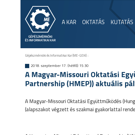
A KAR
OKTATÁS
KUTATÁS
Gépészmérnöki és Informatikai Kar (ME-GEIK)
::
2018. szeptember 17. (hétfő) 15:30
A Magyar-Missouri Oktatási Egy
Partnership (HMEP)) aktuális pá
A Magyar-Missouri Oktatási Együttműködés (Hunga
(alapszakot végzett és szakmai gyakorlattal rend