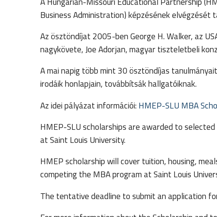
A Hungarian-Missouri Educational Partnership (HME
Business Administration) képzésének elvégzését tá
Az ösztöndíjat 2005-ben George H. Walker, az US
nagykövete, Joe Adorjan, magyar tiszteletbeli konz
A mai napig több mint 30 ösztöndíjas tanulmányai
irodáik honlapjain, továbbítsák hallgatóiknak.
Az idei pályázat információi:
HMEP-SLU MBA Schola
HMEP-SLU scholarships are awarded to selected c
at Saint Louis University.
HMEP scholarship will cover tuition, housing, mea
competing the MBA program at Saint Louis Univer
The tentative deadline to submit an application 