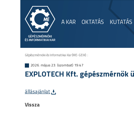
A KAR
OKTATÁS
KUTATÁS
Gépészmérnöki és Informatikai Kar (ME-GEIK)
::
2026. május 23. (szombat) 19:47
EXPLOTECH Kft. gépészmérnök ü
állásajánlat
Vissza