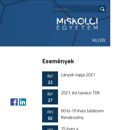
HU
|
EN
Események
Lányok napja 2021
ápr
22
2021. évi tavaszi TDK
ápr
27
60 és 70 éves Jubileumi
dec
Rendezvény
02
75 éves a
okt