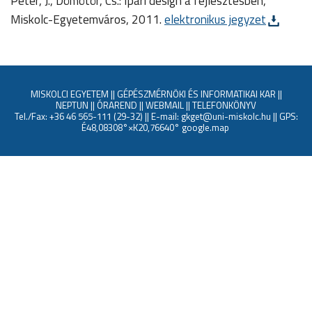
Péter, J., Dömötör, Cs.: Ipari design a fejlesztésben,
Miskolc-Egyetemváros, 2011.
elektronikus jegyzet
MISKOLCI EGYETEM
||
GÉPÉSZMÉRNÖKI ÉS INFORMATIKAI KAR
||
NEPTUN
||
ÓRAREND
||
WEBMAIL
||
TELEFONKÖNYV
Tel./Fax: +36 46 565-111 (29-32) || E-mail: gkget@uni-miskolc.hu || GPS:
É48,08308°×K20,76640°
google.map