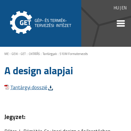
HU
|
EN
ME - GEIK - GET
::
OKTATÁS
::
Tantárgyak
::
510M Formatervezés
A design alapjai
Tantárgyi dosszié
Jegyzet: