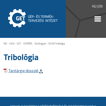
HU
|
EN
ME - GEIK - GET
::
OKTATÁS
::
Tantárgyak
::
502M Tribológia
Tribológia
Tantárgyi dosszié