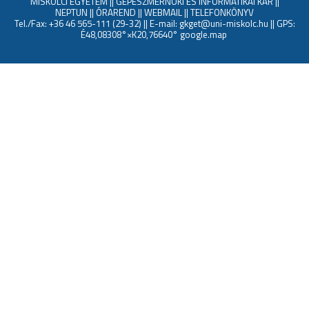
MISKOLCI EGYETEM
||
GÉPÉSZMÉRNÖKI ÉS INFORMATIKAI KAR
||
NEPTUN
||
ÓRAREND
||
WEBMAIL
||
TELEFONKÖNYV
Tel./Fax: +36 46 565-111 (29-32) || E-mail: gkget@uni-miskolc.hu || GPS:
É48,08308°×K20,76640°
google.map