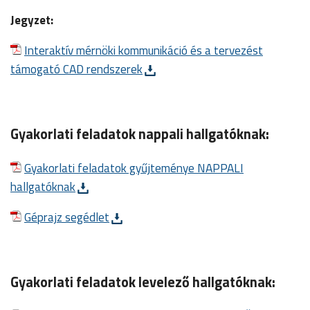
Jegyzet:
Interaktív mérnöki kommunikáció és a tervezést
támogató CAD rendszerek
Gyakorlati feladatok nappali hallgatóknak:
Gyakorlati feladatok gyűjteménye NAPPALI
hallgatóknak
Géprajz segédlet
Gyakorlati feladatok levelező hallgatóknak: