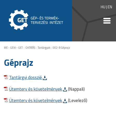
HU
|
EN
ME - GEIK - GET
::
OKTATÁS
::
Tantárgyak
::
002-B Géprajz
Géprajz
Tantárgyi dosszié
Ütemterv és követelmények
(Nappali)
Ütemterv és követelmények
(Levelező)