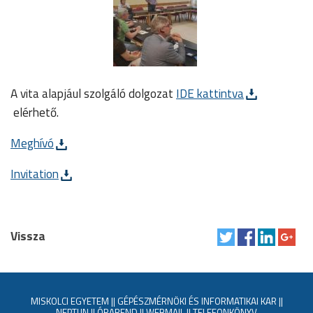
A vita alapjául szolgáló dolgozat
IDE kattintva
elérhető.
Meghívó
Invitation
Vissza
MISKOLCI EGYETEM
||
GÉPÉSZMÉRNÖKI ÉS INFORMATIKAI KAR
||
NEPTUN
||
ÓRAREND
||
WEBMAIL
||
TELEFONKÖNYV