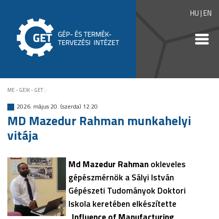
HU
|
EN
ME - GEIK - GET
::
2026. május 20. (szerda) 12:20
MD Mazedur Rahman munkahelyi
vitája
Md Mazedur Rahman
okleveles
gépészmérnök a Sályi István
Gépészeti Tudományok Doktori
Iskola keretében elkészítette
„
Influence of Manufacturing