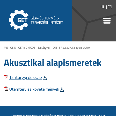
HU
|
EN
ME - GEIK - GET
::
OKTATÁS
::
Tantárgyak
::
066-B Akusztikai alapismeretek
Akusztikai alapismeretek
Tantárgyi dosszié
Ütemterv és követelmények