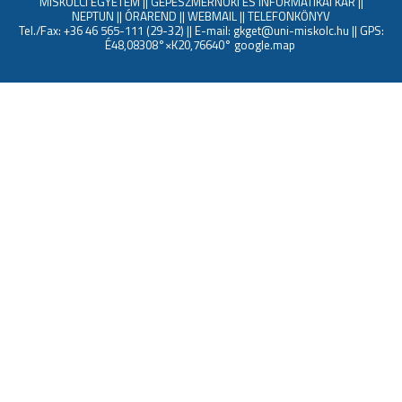
MISKOLCI EGYETEM
||
GÉPÉSZMÉRNÖKI ÉS INFORMATIKAI KAR
||
NEPTUN
||
ÓRAREND
||
WEBMAIL
||
TELEFONKÖNYV
Tel./Fax: +36 46 565-111 (29-32) || E-mail: gkget@uni-miskolc.hu || GPS:
É48,08308°×K20,76640°
google.map