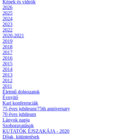
Képek és videók
2026
2025
2024
2023
2022
2020-2021
2019
2018
2017
2016
2015
2014
2013
2012
2011
Életmű dolgozatok
Évnyitó
Kari konferenciák
75 éves jubileum/75th anniversary
70 éves jubileum
Lányok napja
Szoboravatások
KUTATÓK ÉJSZAKÁJA - 2020
Díjak, kitüntetések