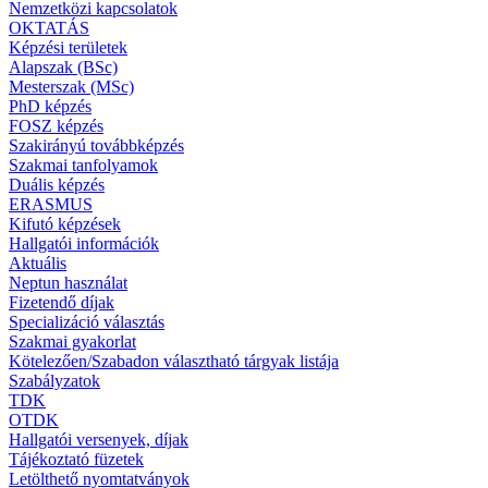
Nemzetközi kapcsolatok
OKTATÁS
Képzési területek
Alapszak (BSc)
Mesterszak (MSc)
PhD képzés
FOSZ képzés
Szakirányú továbbképzés
Szakmai tanfolyamok
Duális képzés
ERASMUS
Kifutó képzések
Hallgatói információk
Aktuális
Neptun használat
Fizetendő díjak
Specializáció választás
Szakmai gyakorlat
Kötelezően/Szabadon választható tárgyak listája
Szabályzatok
TDK
OTDK
Hallgatói versenyek, díjak
Tájékoztató füzetek
Letölthető nyomtatványok