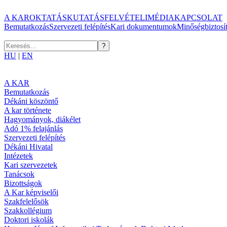
A KAR
OKTATÁS
KUTATÁS
FELVÉTELI
MÉDIA
KAPCSOLAT
Bemutatkozás
Szervezeti felépítés
Kari dokumentumok
Minőségbiztosí
HU
|
EN
A KAR
Bemutatkozás
Dékáni köszöntő
A kar története
Hagyományok, diákélet
Adó 1% felajánlás
Szervezeti felépítés
Dékáni Hivatal
Intézetek
Kari szervezetek
Tanácsok
Bizottságok
A Kar képviselői
Szakfelelősök
Szakkollégium
Doktori iskolák