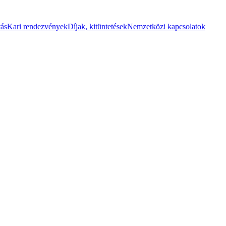
tás
Kari rendezvények
Díjak, kitüntetések
Nemzetközi kapcsolatok