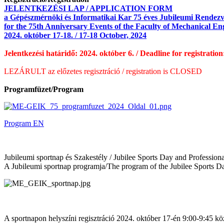
JELENTKEZÉSI LAP / APPLICATION FORM
a Gépészmérnöki és Informatikai Kar
75 éves Jubileumi Rendezv
for the 75th Anniversary Events
of the Faculty of Mechanical En
2024. október 17-18. / 17-18 October, 2024
Jelentkezési határidő: 2024. október 6. /
Deadline for registration
LEZÁRULT az előzetes regisztráció /
registration is CLOSED
Programfüzet/Program
Program EN
Jubileumi sportnap és Szakestély / Jubilee Sports Day and Profession
A Jubileumi sportnap programja/The program of the Jubilee Sports D
A sportnapon helyszíni regisztráció 2024. október 17-én 9:00-9:45 köz