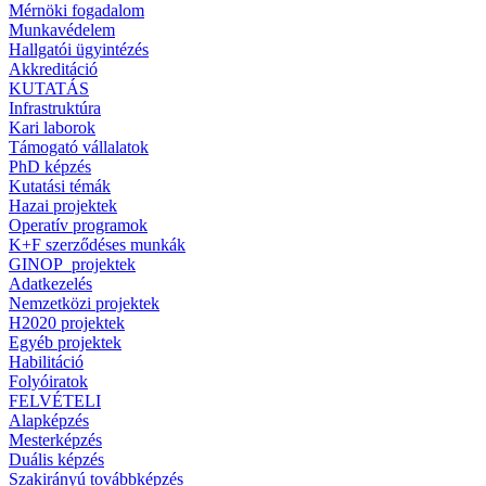
Mérnöki fogadalom
Munkavédelem
Hallgatói ügyintézés
Akkreditáció
KUTATÁS
Infrastruktúra
Kari laborok
Támogató vállalatok
PhD képzés
Kutatási témák
Hazai projektek
Operatív programok
K+F szerződéses munkák
GINOP_projektek
Adatkezelés
Nemzetközi projektek
H2020 projektek
Egyéb projektek
Habilitáció
Folyóiratok
FELVÉTELI
Alapképzés
Mesterképzés
Duális képzés
Szakirányú továbbképzés