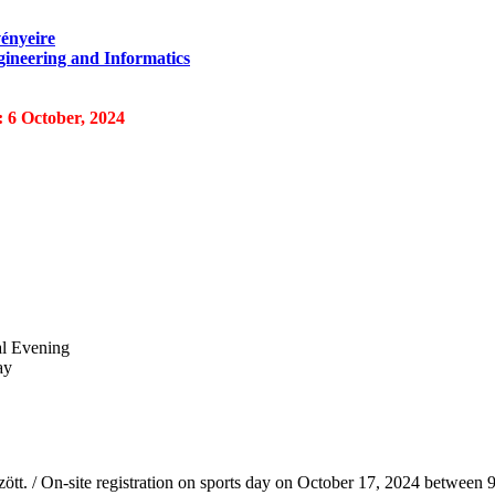
ényeire
gineering and Informatics
: 6 October, 2024
al Evening
ay
ött. / On-site registration on sports day on October 17, 2024 between 