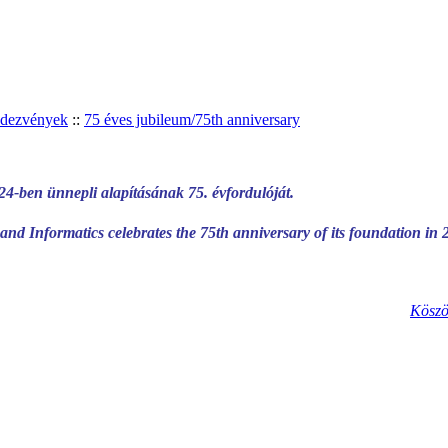
ndezvények
::
75 éves jubileum/75th anniversary
4-ben ünnepli alapításának 75. évfordulóját.
d Informatics celebrates the 75th anniversary of its foundation in 
Köszö