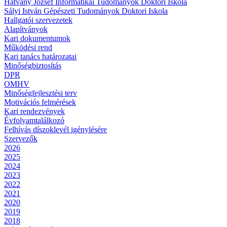
Hatvany József Informatikai Tudományok Doktori Iskola
Sályi István Gépészeti Tudományok Doktori Iskola
Hallgatói szervezetek
Alapítványok
Kari dokumentumok
Működési rend
Kari tanács határozatai
Minőségbiztosítás
DPR
OMHV
Minőségfejlesztési terv
Motivációs felmérések
Kari rendezvények
Évfolyamtalálkozó
Felhívás díszoklevél igénylésére
Szervezők
2026
2025
2024
2023
2022
2021
2020
2019
2018