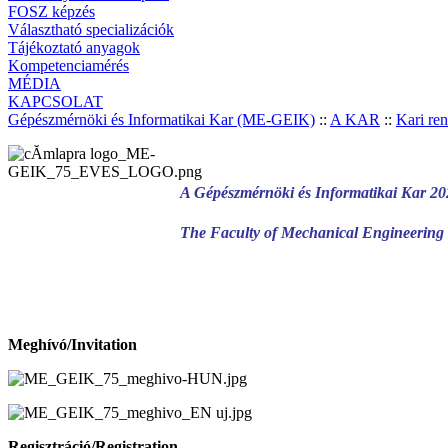
FOSZ képzés
Választható specializációk
Tájékoztató anyagok
Kompetenciamérés
MÉDIA
KAPCSOLAT
Gépészmérnöki és Informatikai Kar (ME-GEIK)
::
A KAR
::
Kari re
A Gépészmérnöki és Informatikai Kar 202
The Faculty of Mechanical Engineering an
Meghívó/Invitation
Regisztráció/Registration