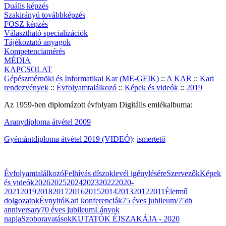
Duális képzés
Szakirányú továbbképzés
FOSZ képzés
Választható specializációk
Tájékoztató anyagok
Kompetenciamérés
MÉDIA
KAPCSOLAT
Gépészmérnöki és Informatikai Kar (ME-GEIK)
::
A KAR
::
Kari
rendezvények
::
Évfolyamtalálkozó
::
Képek és videók
::
2019
Az 1959-ben diplomázott évfolyam Digitális emlékalbuma:
Aranydiploma átvétel 2009
Gyémántdiploma átvétel 2019 (VIDEÓ)
:
ismertető
Évfolyamtalálkozó
Felhívás díszoklevél igénylésére
Szervezők
Képek
és videók
2026
2025
2024
2023
2022
2020-
2021
2019
2018
2017
2016
2015
2014
2013
2012
2011
Életmű
dolgozatok
Évnyitó
Kari konferenciák
75 éves jubileum/75th
anniversary
70 éves jubileum
Lányok
napja
Szoboravatások
KUTATÓK ÉJSZAKÁJA - 2020