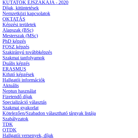
KUTATÓK ÉJSZAKÁJA - 2020
Díjak, kitüntetések
Nemzetközi kapcsolatok
OKTATÁS
Képzési területek
Alapszak (BSc)
Mesterszak (MSc)
PhD képzés
FOSZ képzés
Szakirányú továbbképzés
Szakmai tanfolyamok
Duális képzés
ERASMUS
Kifutó képzések
Hallgatói információk
Aktuális
Neptun használat
Fizetendő díjak
Specializáció választás
Szakmai gyakorlat
Kötelezően/Szabadon választható tárgyak listája
Szabályzatok
TDK
OTDK
Hallgatói versenyek, díjak