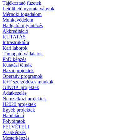
Tájékoztató füzetek
Letölthető nyomtatványok
Mérnöki fogadalom
Munkavédelem
Hallgatói ügyintézés
Akkreditáció
KUTATÁS
Infrastruktúra
Kari laborok
Támogató vállalatok
PhD képzés
Kutatási témák
Hazai projektek
Operatív programok
K+F szerződéses munkák
GINOP_projektek
Adatkezelés
Nemzetközi projektek
H2020 projektek
Egyéb projektek
Habilitáció
Folyóiratok
FELVÉTELI
Alapképzés
Mesterképzés