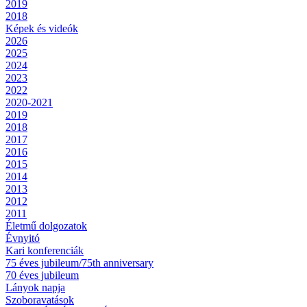
2019
2018
Képek és videók
2026
2025
2024
2023
2022
2020-2021
2019
2018
2017
2016
2015
2014
2013
2012
2011
Életmű dolgozatok
Évnyitó
Kari konferenciák
75 éves jubileum/75th anniversary
70 éves jubileum
Lányok napja
Szoboravatások