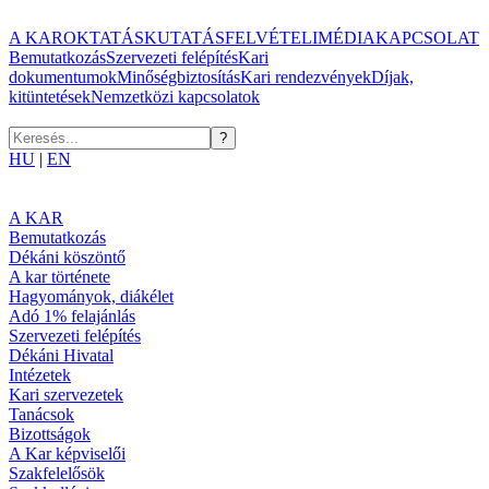
A KAR
OKTATÁS
KUTATÁS
FELVÉTELI
MÉDIA
KAPCSOLAT
Bemutatkozás
Szervezeti felépítés
Kari
dokumentumok
Minőségbiztosítás
Kari rendezvények
Díjak,
kitüntetések
Nemzetközi kapcsolatok
HU
|
EN
A KAR
Bemutatkozás
Dékáni köszöntő
A kar története
Hagyományok, diákélet
Adó 1% felajánlás
Szervezeti felépítés
Dékáni Hivatal
Intézetek
Kari szervezetek
Tanácsok
Bizottságok
A Kar képviselői
Szakfelelősök