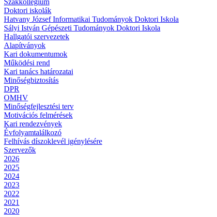
Szakkollégium
Doktori iskolák
Hatvany József Informatikai Tudományok Doktori Iskola
Sályi István Gépészeti Tudományok Doktori Iskola
Hallgatói szervezetek
Alapítványok
Kari dokumentumok
Működési rend
Kari tanács határozatai
Minőségbiztosítás
DPR
OMHV
Minőségfejlesztési terv
Motivációs felmérések
Kari rendezvények
Évfolyamtalálkozó
Felhívás díszoklevél igénylésére
Szervezők
2026
2025
2024
2023
2022
2021
2020