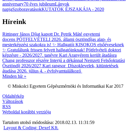
anniversary
70 éves jubileum
Lányok
napja
Szoboravatások
KUTATÓK ÉJSZAKÁJA - 2020
Híreink
Rittinger János Díjat kapott Dr. Petrik Máté egyetemi
docens
PÓTFELVÉTELI 2026. állami ösztöndíjas alap- és
mesterképzési szakokra is!
✨ Hallgatói KISOKOS elsőéveseknek
✨
Gratulálunk frissen felvett hallgatóinknak!
Pótfelvételi doktori
képzésre - 2026/2027. tanévre
Kari Aranyérem került átadásra
Chang professzor részére
Interjú a dékánnal
Nemzeti Felsőoktatási
Ösztöndíj 2026/2027 Kari rangsor
Díszoklevelek, kitüntetések
átadása 2026. július 4. - évfolyamtalálkozó
Minden hír »
© Miskolci Egyetem Gépészmérnöki és Informatikai Kar 2017
Oldaltérkép
Változások
RSS
Weboldal korábbi verziója
Tartalom utolsó módosítása: 2018.02.13. 11:31:59
Layout & Coding: Dexef Kft.