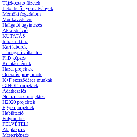
Tájékoztató füzetek
Letölthető nyomtatványok
Mérnöki fogadalom
Munkavédelem
Hallgatói ügyintézés
Akkreditáció
KUTATÁS
Infrastruktúra
Kari laborok
Támogató vállalatok
PhD képzés
Kutatási témák
Hazai projektek
Operatív programok
K+F szerződéses munkák
GINOP_projektek
Adatkezelés
Nemzetközi projektek
H2020 projektek
Egyéb projektek
Habilitáció
Folyóiratok
FELVÉTELI
Alapképzés
Mesterképzés