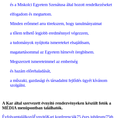
és a Miskolci Egyetem Szenátusa által hozott rendelkezéseket
elfogadom és megtartom.
Minden erőmmel arra törekszem, hogy tanulmányaimat
a tőlem telhető legjobb eredménnyel végezzem,
a tudományok nyújtotta ismereteket elsajátítsam,
magatartásommal az Egyetem hírnevét öregbítsem.
Megszerzett ismereteimmel az emberiség
és hazám előrehaladását,
a műszaki, gazdasági és társadalmi fejlődés ügyét kívánom
szolgálni.
A Kar által szervezett évnyitó rendezvényeken készült fotók a
MÉDIA menüpontban találhatók.
Évfolyamtalálkozó
Évnyitó
Kari konferenciák
75 éves jubileum/75th