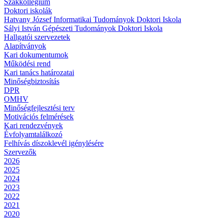
Szakkollégium
Doktori iskolák
Hatvany József Informatikai Tudományok Doktori Iskola
Sályi István Gépészeti Tudományok Doktori Iskola
Hallgatói szervezetek
Alapítványok
Kari dokumentumok
Működési rend
Kari tanács határozatai
Minőségbiztosítás
DPR
OMHV
Minőségfejlesztési terv
Motivációs felmérések
Kari rendezvények
Évfolyamtalálkozó
Felhívás díszoklevél igénylésére
Szervezők
2026
2025
2024
2023
2022
2021
2020