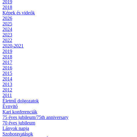
2019
2018
Képek és videók
2026
2025
2024
2023
2022
2020-2021
2019
2018
2017
2016
2015
2014
2013
2012
2011
Életmű dolgozatok
Évnyitó
Kari konferenciák
75 éves jubileum/75th anniversary
70 éves jubileum
Lányok napja
Szoboravatások