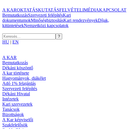
A KAR
OKTATÁS
KUTATÁS
FELVÉTELI
MÉDIA
KAPCSOLAT
Bemutatkozás
Szervezeti felépítés
Kari
dokumentumok
Minőségbiztosítás
Kari rendezvények
Díjak,
kitüntetések
Nemzetközi kapcsolatok
HU
|
EN
A KAR
Bemutatkozás
Dékáni köszöntő
A kar története
Hagyományok, diákélet
Adó 1% felajánlás
Szervezeti felépítés
Dékáni Hivatal
Intézetek
Kari szervezetek
Tanácsok
Bizottságok
A Kar képviselői
Szakfelelősök