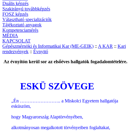
Duális képzés
Szakirányú továbbképzés
FOSZ képzés
Választható specializációk
Tájékoztató anyagok
Kompetenciamérés
MÉDIA
KAPCSOLAT
Gépészmérnöki és Informatikai Kar (ME-GEIK)
::
A KAR
::
Kari
rendezvények
::
Évnyitó
Az évnyitón kerül sor az elsőéves hallgatók fogadalomtételére.
ESKÜ SZÖVEGE
„Én …………………….. a Miskolci Egyetem hallgatója
esküszöm,
hogy Magyarország Alaptörvényében,
alkotmányosan megalkotott törvényeiben foglaltakat,