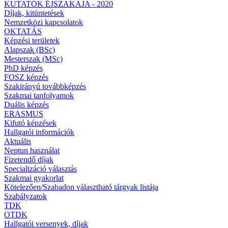
KUTATÓK ÉJSZAKÁJA - 2020
Díjak, kitüntetések
Nemzetközi kapcsolatok
OKTATÁS
Képzési területek
Alapszak (BSc)
Mesterszak (MSc)
PhD képzés
FOSZ képzés
Szakirányú továbbképzés
Szakmai tanfolyamok
Duális képzés
ERASMUS
Kifutó képzések
Hallgatói információk
Aktuális
Neptun használat
Fizetendő díjak
Specializáció választás
Szakmai gyakorlat
Kötelezően/Szabadon választható tárgyak listája
Szabályzatok
TDK
OTDK
Hallgatói versenyek, díjak