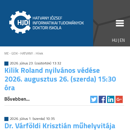
HU
|
EN
ME - GEIK - HATVANY
::
Hírek
2026. július 23. (csütörtök) 13:32
Kilik Roland nyilvános védése
2026. augusztus 26. (szerda) 15:30
óra
Bővebben...
2026. július 1. (szerda) 10:35
Dr. Várföldi Krisztián műhelyvitája