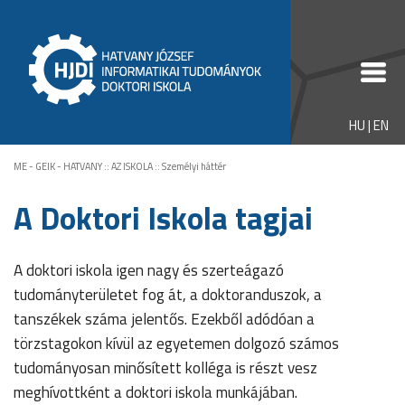
HU
|
EN
ME - GEIK - HATVANY
::
AZ ISKOLA
::
Személyi háttér
A Doktori Iskola tagjai
A doktori iskola igen nagy és szerteágazó
tudományterületet fog át, a doktoranduszok, a
tanszékek száma jelentős. Ezekből adódóan a
törzstagokon kívül az egyetemen dolgozó számos
tudományosan minősített kolléga is részt vesz
meghívottként a doktori iskola munkájában.