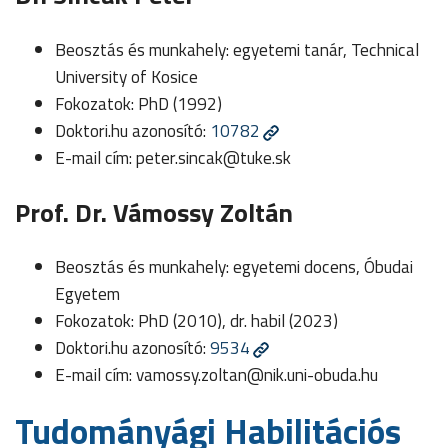
Beosztás és munkahely: egyetemi tanár, Technical
University of Kosice
Fokozatok: PhD (1992)
Doktori.hu azonosító:
10782
E-mail cím:
peter.sincak@tuke.sk
Prof. Dr. Vámossy Zoltán
Beosztás és munkahely: egyetemi docens, Óbudai
Egyetem
Fokozatok: PhD (2010), dr. habil (2023)
Doktori.hu azonosító:
9534
E-mail cím:
vamossy.zoltan@nik.uni-obuda.hu
Tudományági Habilitációs