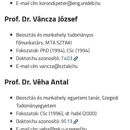
E-mail cím:
korondi.peter@eng.unideb.hu
Prof. Dr. Váncza József
Beosztás és munkahely: tudományos
főmunkatárs, MTA SZTAKI
Fokozatok: PhD (1994), CSc (1994)
Doktori.hu azonosító:
7403
E-mail cím:
vancza@sztaki.hu
Prof. Dr. Véha Antal
Beosztás és munkahely: egyetemi tanár, Szegedi
Tudományegyetem
Fokozatok: CSc (1996), dr. habil (2000)
Doktori.hu azonosító:
9513
E-mail cím:
veha@mk.u-szeged.hu