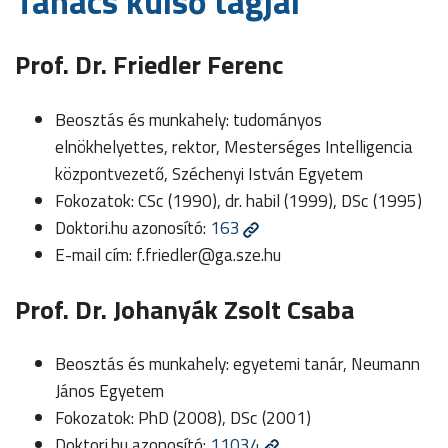
Tanács külső tagjai
Prof. Dr. Friedler Ferenc
Beosztás és munkahely: tudományos
elnökhelyettes, rektor, Mesterséges Intelligencia
központvezető, Széchenyi István Egyetem
Fokozatok: CSc (1990), dr. habil (1999), DSc (1995)
Doktori.hu azonosító:
163
E-mail cím:
f.friedler@ga.sze.hu
Prof. Dr. Johanyák Zsolt Csaba
Beosztás és munkahely: egyetemi tanár, Neumann
János Egyetem
Fokozatok: PhD (2008), DSc (2001)
Doktori.hu azonosító:
11034