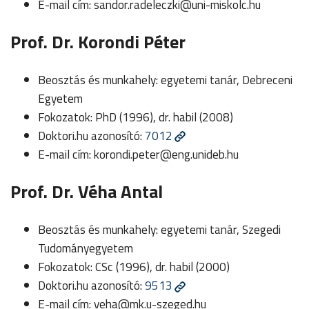
E-mail cím:
sandor.radeleczki@uni-miskolc.hu
Prof. Dr. Korondi Péter
Beosztás és munkahely: egyetemi tanár, Debreceni
Egyetem
Fokozatok: PhD (1996), dr. habil (2008)
Doktori.hu azonosító:
7012
E-mail cím:
korondi.peter@eng.unideb.hu
Prof. Dr. Véha Antal
Beosztás és munkahely: egyetemi tanár, Szegedi
Tudományegyetem
Fokozatok: CSc (1996), dr. habil (2000)
Doktori.hu azonosító:
9513
E-mail cím:
veha@mk.u-szeged.hu