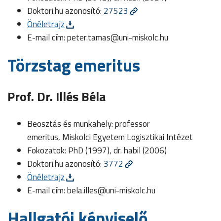
Doktori.hu azonosító:
27523
Önéletrajz
E-mail cím:
peter.tamas@uni-miskolc.hu
Törzstag emeritus
Prof. Dr. Illés Béla
Beosztás és munkahely: professor
emeritus, Miskolci Egyetem Logisztikai Intézet
Fokozatok: PhD (1997), dr. habil (2006)
Doktori.hu azonosító:
3772
Önéletrajz
E-mail cím:
bela.illes@uni-miskolc.hu
Hallgatói képviselő