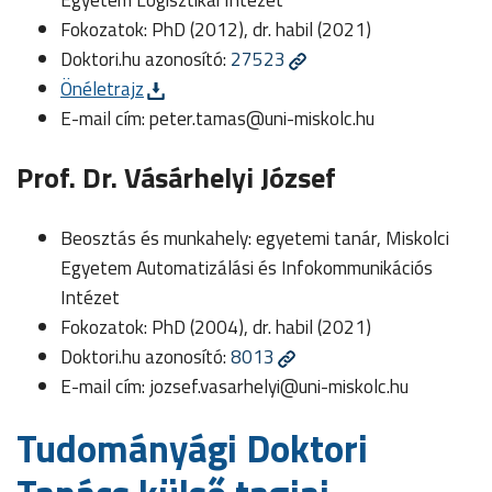
Fokozatok: PhD (2012), dr. habil (2021)
Doktori.hu azonosító:
27523
Önéletrajz
E-mail cím:
peter.tamas@uni-miskolc.hu
Prof. Dr. Vásárhelyi József
Beosztás és munkahely: egyetemi tanár, Miskolci
Egyetem Automatizálási és Infokommunikációs
Intézet
Fokozatok: PhD (2004), dr. habil (2021)
Doktori.hu azonosító:
8013
E-mail cím:
jozsef.vasarhelyi@uni-miskolc.hu
Tudományági Doktori