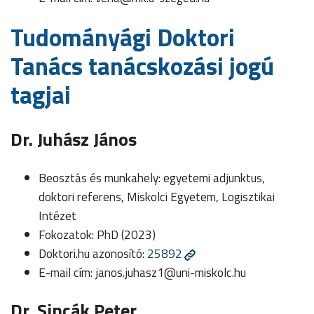
Tudományági Doktori
Tanács tanácskozási jogú
tagjai
Dr. Juhász János
Beosztás és munkahely: egyetemi adjunktus,
doktori referens, Miskolci Egyetem, Logisztikai
Intézet
Fokozatok: PhD (2023)
Doktori.hu azonosító:
25892
E-mail cím:
janos.juhasz1@uni-miskolc.hu
Dr. Sincák Peter