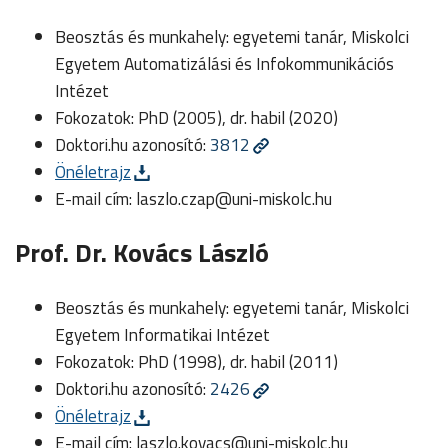
Beosztás és munkahely: egyetemi tanár, Miskolci
Egyetem Automatizálási és Infokommunikációs
Intézet
Fokozatok: PhD (2005), dr. habil (2020)
Doktori.hu azonosító:
3812
Önéletrajz
E-mail cím:
laszlo.czap@uni-miskolc.hu
Prof. Dr. Kovács László
Beosztás és munkahely: egyetemi tanár, Miskolci
Egyetem Informatikai Intézet
Fokozatok: PhD (1998), dr. habil (2011)
Doktori.hu azonosító:
2426
Önéletrajz
E-mail cím:
laszlo.kovacs@uni-miskolc.hu