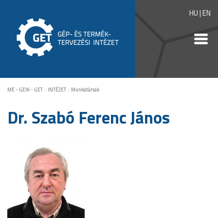
HU
|
EN
ME - GEIK - GET
::
INTÉZET
::
Munkatársak
Dr. Szabó Ferenc János