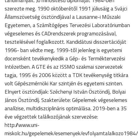
tanulmányait. Jó minősítésű diplomáját 1984-ben
szerezte meg. 1990 októberétől 1991 júliusáig a Svájci
Államszövetség ösztöndíjával a Lausanne-i Műszaki
Egyetemen, a Számítógépes Tervezési Laboratóriumban
végeselemes és CADrendszerek programozásával,
tesztelésével foglalkozott. Kandidátusi disszertációját
1996- ban védte meg, 1999-től jelenleg is egyetemi
docensként tevékenykedik a Gép- és Terméktervezési
Intézetben. A GTE és az ISSMO szakmai szervezetek
tagja, 1995 és 2006 között a TDK tevékenység titkára
volt Gépészmérnöki Kar szintjén és egyetemi szinten.
Elnyert ösztöndíjak: Széchenyi István Ösztöndíj, Bolyai
János Ösztöndíj. Szakterülete: Gépelemek végeselemes
analízise, multidiszciplináris optimálása. 2019-ben a 35
éve végzettek találkozójának szervezése:
http://www.uni-
miskolc.hu/gepelemek/esemenyek/evfolyamtalalkozo1984/