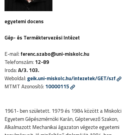
egyetemi docens
Gép- és Terméktervezési Intézet
E-mail:
ferenc.szabo@uni-miskolc.hu
Telefonszám:
12-89
Iroda:
A/3. 103.
Weboldal:
geik.uni-miskolc.hu/intezetek/GET/szf
MTMT Azonosító:
10000115
1961- ben született. 1979 és 1984 között a Miskolci
Egyetem Gépészmérnöki Karán, Géptervező Szakon,
Alkalmazott Mechanikai ágazaton végezte egyetemi