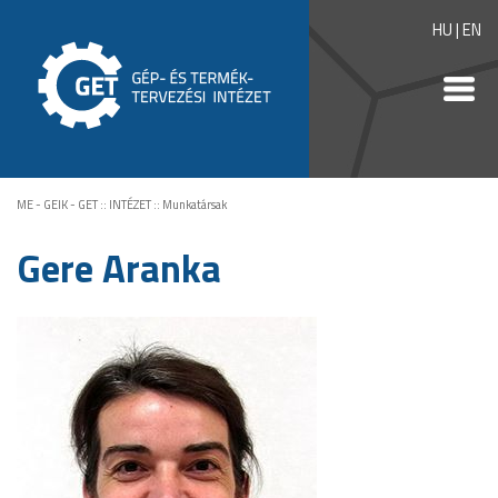
HU
|
EN
ME - GEIK - GET
::
INTÉZET
::
Munkatársak
Gere Aranka