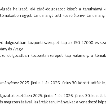
égzős hallgató, aki záró-dolgozatot készít a tanulmányi 
a témakörben egyéb tanulmányt tett közzé (könyv, tanulmány, f
ozó dolgozatban központi szerepet kap az ISO 27000-es sza
vány és /vagy
kozó dolgozatban központi szerepet kap valamely, a téma
ményéhez 2025. június 1. és 2026. június 30. között adták le,
ozatok esetében 2025. június 1. és 2026. június 30. között ké
sítés megszerzésével, lezárták tanulmányaikat a vonatkozó kép