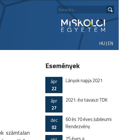
HU
|
EN
Események
Lányok napja 2021
ápr
22
2021. évi tavaszi TDK
ápr
27
60 és 70 éves Jubileumi
dec
Rendezvény
02
nek számtalan
75 éves a
okt