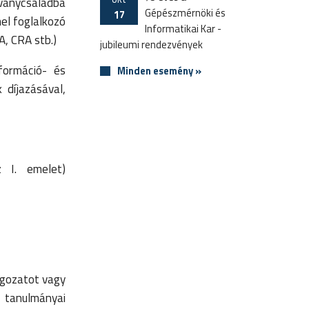
ványcsaládba
Gépészmérnöki és
17
el foglalkozó
Informatikai Kar -
A, CRA stb.)
jubileumi rendezvények
formáció- és
Minden esemény »
 díjazásával,
z I. emelet)
lgozatot vagy
 tanulmányai