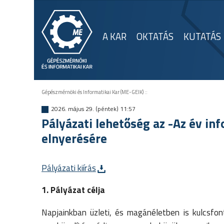
A KAR
OKTATÁS
KUTATÁS
Gépészmérnöki és Informatikai Kar (ME-GEIK)
::
2026. május 29. (péntek) 11:57
Pályázati lehetőség az -Az év in
elnyerésére
Pályázati kiírás
1. Pályázat célja
Napjainkban üzleti, és magánéletben is kulcsfo