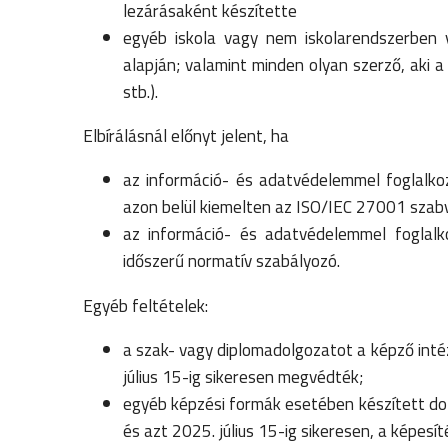
lezárásaként készítette
egyéb iskola vagy nem iskolarendszerben v
alapján; valamint minden olyan szerző, aki 
stb.).
Elbírálásnál előnyt jelent, ha
az információ- és adatvédelemmel foglalk
azon belül kiemelten az ISO/IEC 27001 szab
az információ- és adatvédelemmel foglal
időszerű normatív szabályozó.
Egyéb feltételek:
a szak- vagy diplomadolgozatot a képző intéz
július 15-ig sikeresen megvédték;
egyéb képzési formák esetében készített dolg
és azt 2025. július 15-ig sikeresen, a képe