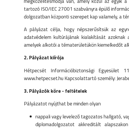
megközelítésmódja van, amely közül az egyik a
tartozó ISO/IEC 27001 szabványra épülő informáci
dolgozatban központi szerepet kap valamely, a té
A pályázat célja, hogy népszerűsítsük az egyr
adatvédelem kultúrájának kialakítását azoknak 
amelyek alkotói a tématerületükön kiemelkedőt a
2. Pályázat kiírója
Hétpecsét Információbiztonsági Egyesület 1
www.hetpecset.hu Kapcsolattartó személy: Jerab
3. Pályázók köre - feltételek
Pályázatot nyújthat be minden olyan
nappali vagy levelező tagozatos hallgató, va
diplomadolgozatot akkreditált alapszak