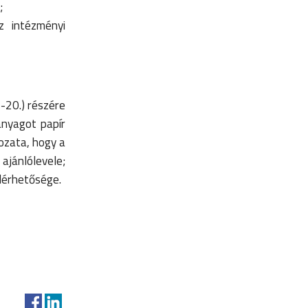
;
z intézményi
-20.) részére
anyagot papír
kozata, hogy a
jánlólevele;
lérhetősége.