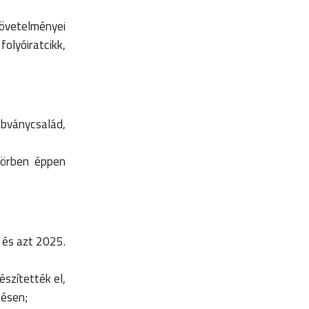
követelményei
olyóiratcikk,
bványcsalád,
körben éppen
 és azt 2025.
szítették el,
zésen;