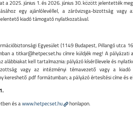
a 2025. június 1. és 2026. június 30. között jelentették meg
ásához egy ajánlólevéllel, a záróvizsga-bizottság vagy a
jelentető kiadó támogató nyilatkozatával.
ormációbiztonsági Egyesület (1149 Budapest, Pillangó utca 16
umban a titkar@hetpecset.hu címre küldjék meg! A pályázati 
z alábbiakat kell tartalmaznia: pályázó kísérőlevele és nyilat
-bizottság vagy az intézményi témavezető vagy a kiadó a
 kereshető .pdf formátumban; a pályázó értesítési címe és e
1.
letben és a
www.hetpecset.hu
honlapon.