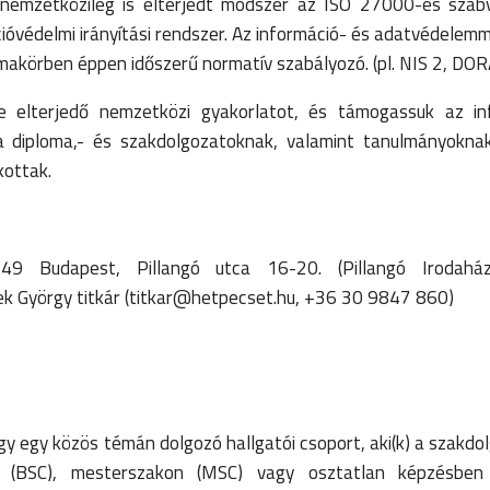
 nemzetközileg is elterjedt módszer az ISO 27000-es szab
óvédelmi irányítási rendszer. Az információ- és adatvédelemm
makörben éppen időszerű normatív szabályozó. (pl. NIS 2, DOR
e elterjedő nemzetközi gyakorlatot, és támogassuk az in
a diploma,- és szakdolgozatoknak, valamint tanulmányoknak
lkottak.
149 Budapest, Pillangó utca 16-20. (Pillangó Irodahá
ek György titkár (titkar@hetpecset.hu, +36 30 9847 860)
gy egy közös témán dolgozó hallgatói csoport, aki(k) a szakdo
on (BSC), mesterszakon (MSC) vagy osztatlan képzésben