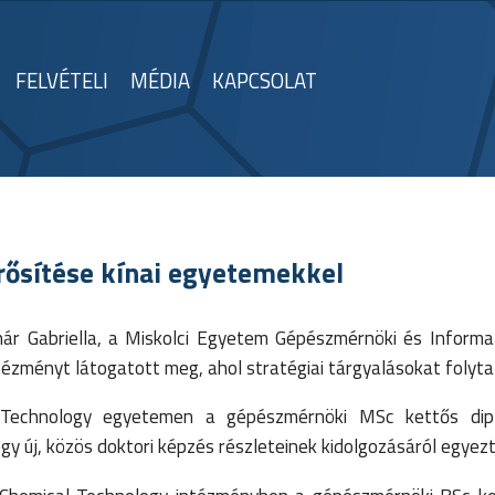
FELVÉTELI
MÉDIA
KAPCSOLAT
ősítése kínai egyetemekkel
r Gabriella, a Miskolci Egyetem Gépészmérnöki és Informa
tézményt látogatott meg, ahol stratégiai tárgyalásokat folyta
f Technology egyetemen a gépészmérnöki MSc kettős di
egy új, közös doktori képzés részleteinek kidolgozásáról egyez