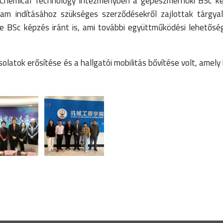
f Chemical Technology intézményben a gépészmérnöki BSc k
am indításához szükséges szerződésekről zajlottak tárgyal
 BSc képzés iránt is, ami további együttműködési lehetősé
olatok erősítése és a hallgatói mobilitás bővítése volt, amely