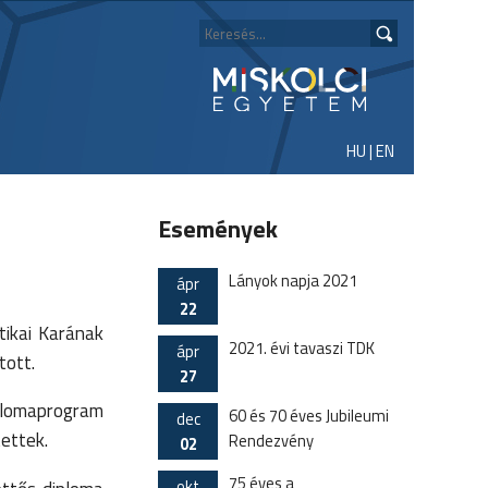
HU
|
EN
Események
Lányok napja 2021
ápr
22
tikai Karának
2021. évi tavaszi TDK
ápr
tott.
27
plomaprogram
60 és 70 éves Jubileumi
dec
tettek.
Rendezvény
02
75 éves a
okt