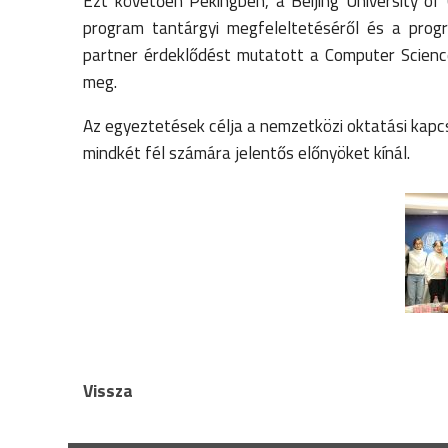
Ezt követően Pekingben, a Beijing University o
program tantárgyi megfeleltetéséről és a progr
partner érdeklődést mutatott a Computer Science
meg.
Az egyeztetések célja a nemzetközi oktatási kapcs
mindkét fél számára jelentős előnyöket kínál.
Vissza