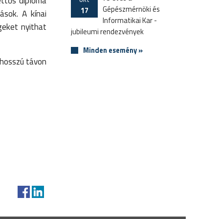
ettős diploma
Gépészmérnöki és
17
ások. A kínai
Informatikai Kar -
geket nyithat
jubileumi rendezvények
Minden esemény »
 hosszú távon