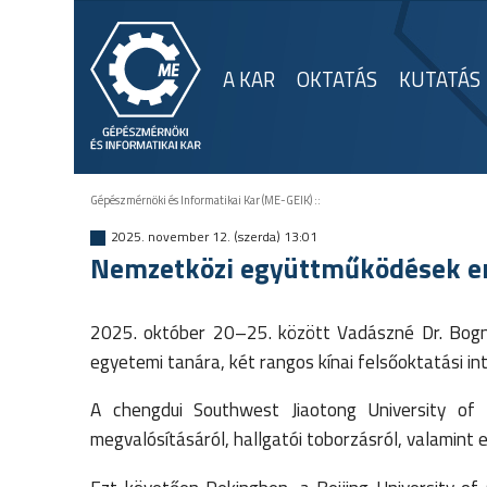
A KAR
OKTATÁS
KUTATÁS
Gépészmérnöki és Informatikai Kar (ME-GEIK)
::
2025. november 12. (szerda) 13:01
Nemzetközi együttműködések er
2025. október 20–25. között Vadászné Dr. Bogná
egyetemi tanára, két rangos kínai felsőoktatási in
A chengdui Southwest Jiaotong University o
megvalósításáról, hallgatói toborzásról, valamint 