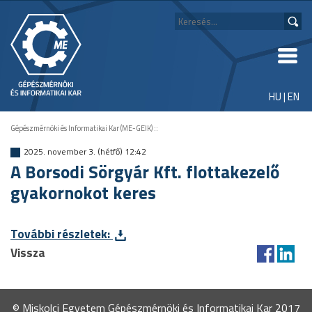
HU
|
EN
Gépészmérnöki és Informatikai Kar (ME-GEIK)
::
2025. november 3. (hétfő) 12:42
A Borsodi Sörgyár Kft. flottakezelő
gyakornokot keres
További részletek:
Vissza
© Miskolci Egyetem Gépészmérnöki és Informatikai Kar 2017