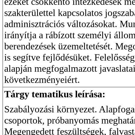
ezeket csökkentő intézkedések me
szakterülettel kapcsolatos jogszab
adminisztrációs változásokat. Mu
irányítja a rábízott személyi áll
berendezések üzemeltetését. Megos
is segítve fejlődésüket. Felelőssé
alapján megfogalmazott javaslata
következményeiért.
Tárgy tematikus leírása:
Szabályozási környezet. Alapfoga
csoportok, próbanyomás meghatár
Megengedett feszültségek, falvast