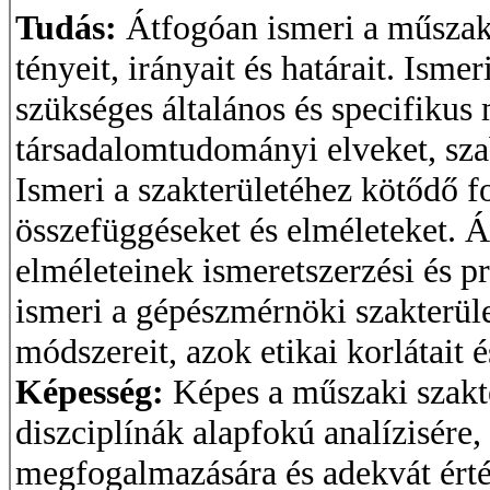
Tudás:
Átfogóan ismeri a műszaki
tényeit, irányait és határait. Ism
szükséges általános és specifikus
társadalomtudományi elveket, szab
Ismeri a szakterületéhez kötődő f
összefüggéseket és elméleteket. Á
elméleteinek ismeretszerzési és 
ismeri a gépészmérnöki szakterület
módszereit, azok etikai korlátait
Képesség:
Képes a műszaki szakte
diszciplínák alapfokú analízisére,
megfogalmazására és adekvát érté