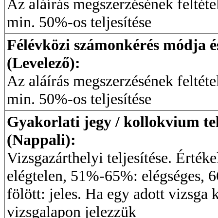
Az aláírás megszerzésének feltétel
min. 50%-os teljesítése
Félévközi számonkérés módja és 
(Levelező):
Az aláírás megszerzésének feltétel
min. 50%-os teljesítése
Gyakorlati jegy / kollokvium te
(Nappali):
Vizsgazárthelyi teljesítése. Érték
elégtelen, 51%-65%: elégséges,
fölött: jeles. Ha egy adott vizsga 
vizsgalapon jelezzük