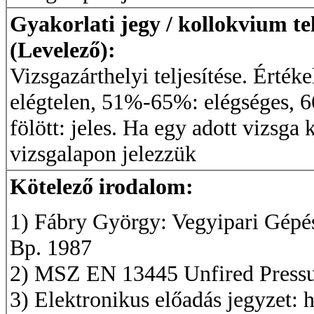
Gyakorlati jegy / kollokvium te
(Levelező):
Vizsgazárthelyi teljesítése. Érték
elégtelen, 51%-65%: elégséges,
fölött: jeles. Ha egy adott vizsga 
vizsgalapon jelezzük
Kötelező irodalom:
1) Fábry György: Vegyipari Gép
Bp. 1987
2) MSZ EN 13445 Unfired Pressu
3) Elektronikus előadás jegyzet: 