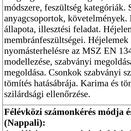
módszere, feszültség kategóriák.
anyagcsoportok, követelmények. 
állapota, illesztési feladat. Héje
membránfeszültségei. Héjelemek s
nyomásterhelésre az MSZ EN 1344
modellezése, szabványi megoldás
megoldása. Csonkok szabványi sz
tömítés hatásábrája. Karima és t
szilárdsági ellenőrzése.
Félévközi számonkérés módja és 
(Nappali):