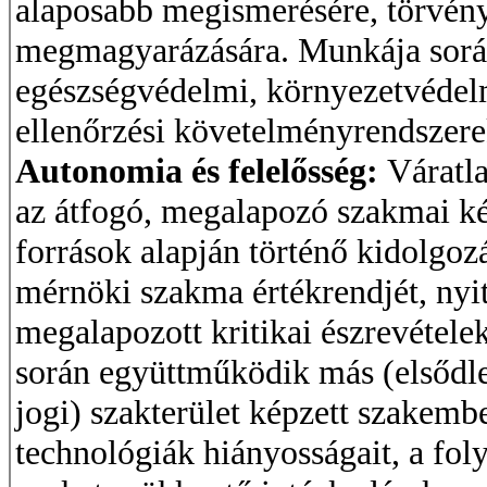
alaposabb megismerésére, törvény
megmagyarázására. Munkája során
egészségvédelmi, környezetvédelmi
ellenőrzési követelményrendszereke
Autonomia és felelősség:
Váratla
az átfogó, megalapozó szakmai ké
források alapján történő kidolgozá
mérnöki szakma értékrendjét, nyi
megalapozott kritikai észrevétele
során együttműködik más (elsődle
jogi) szakterület képzett szakembe
technológiák hiányosságait, a fo