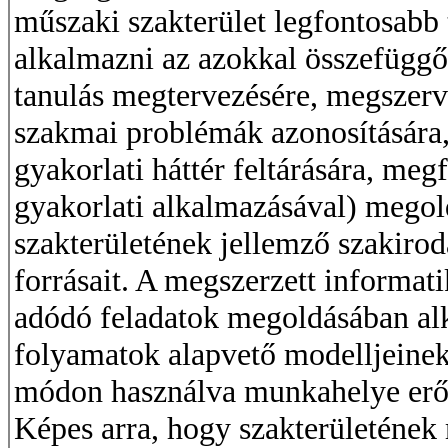
műszaki szakterület legfontosabb t
alkalmazni az azokkal összefüggő
tanulás megtervezésére, megszerv
szakmai problémák azonosítására,
gyakorlati háttér feltárására, me
gyakorlati alkalmazásával) megol
szakterületének jellemző szakirod
forrásait. A megszerzett informati
adódó feladatok megoldásában al
folyamatok alapvető modelljeinek
módon használva munkahelye erőf
Képes arra, hogy szakterületének