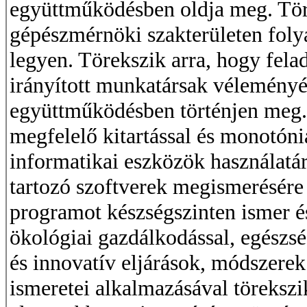
együttműködésben oldja meg. Tör
gépészmérnöki szakterületen foly
legyen. Törekszik arra, hogy fela
irányított munkatársak véleményé
együttműködésben történjen meg.
megfelelő kitartással és monotónia
informatikai eszközök használatár
tartozó szoftverek megismerésére 
programot készségszinten ismer és
ökológiai gazdálkodással, egészsé
és innovatív eljárások, módszere
ismeretei alkalmazásával töreksz