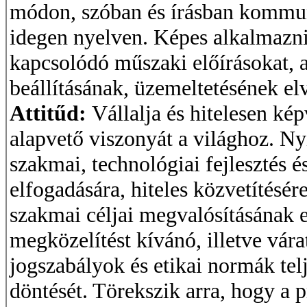
módon, szóban és írásban kommun
idegen nyelven. Képes alkalmazni
kapcsolódó műszaki előírásokat, 
beállításának, üzemeltetésének el
Attitűd:
Vállalja és hitelesen kép
alapvető viszonyát a világhoz. Nyi
szakmai, technológiai fejlesztés 
elfogadására, hiteles közvetítésé
szakmai céljai megvalósításának
megközelítést kívánó, illetve vára
jogszabályok és etikai normák te
döntését. Törekszik arra, hogy a