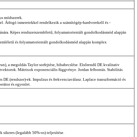
kus módszerek.
l. Átfogó ismeretekkel rendelkezik a számítógép-hardverekről és -
onására. Képes rendszerszemléletű, folyamatorientált gondolkodásmód alapján
szemléletű és folyamatorientált gondolkodásmód alapján komplex
un), a megoldás Taylor sorfejtése, hibabecslése. Elsőrendű DE kvalitativ
tvektorok. Mátrixok exponenciális függvénye. Jordan felbontás. Stabilitás
 DE (rendszer)-ek. Impulzus és frekvenciaválasz. Laplace transzformáció és
erátor és egyenlet.
k sikeres (legalább 50%-os) teljesítése.