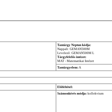
Tantárgy Neptun kódja:
Nappali: GEMAN500M
Levelező: GEMAN500M L
Tárgyfelelős intézet:
MAT - Matematikai Intézet
Tantárgyelem:
A
Előfeltétel:
Számonkérés módja:
kollokvium