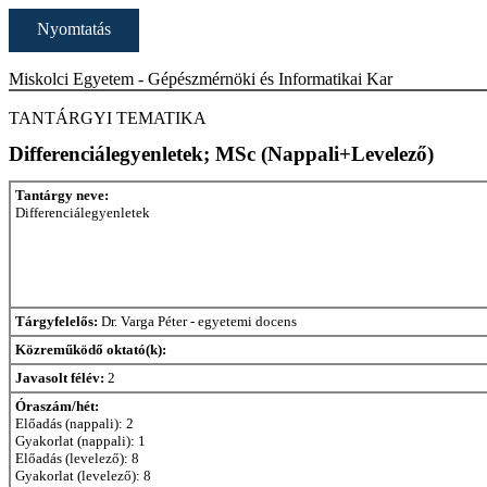
Nyomtatás
Miskolci Egyetem - Gépészmérnöki és Informatikai Kar
TANTÁRGYI TEMATIKA
Differenciálegyenletek; MSc (Nappali+Levelező)
Tantárgy neve:
Differenciálegyenletek
Tárgyfelelős:
Dr. Varga Péter - egyetemi docens
Közreműködő oktató(k):
Javasolt félév:
2
Óraszám/hét:
Előadás (nappali): 2
Gyakorlat (nappali): 1
Előadás (levelező): 8
Gyakorlat (levelező): 8