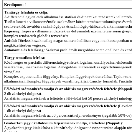
Kreditpont:
4
Tantárgy feladata és célja:
A differenciálegyenletek alkalmazása statikai és dinamikai rendszerek jellemzés
Tudás:
Ismeri a villamosmérnöki szakmához kötött természettudományos és műsza
szoftverekről, továbbá a számítógépek és számítógép-hálózatok alkalmazástechn
Képesség:
Képes a villamosrendszerek és -folyamatok üzemeltetése során gyűjtö
komplex rendszerek globális tervezésére.
Attitűd:
Törekszik szakmailag magas szinten önállóan vagy munkacsoportban meg
megközelítésben végezze.
Autonomia és felelősség:
Szakmai problémák megoldása során önállóan és kezd
Tárgy tematikus leírása:
Közönséges és parciális differenciálegyenletek fogalma, osztályozása, elsőrendű
viselkedése, linearizálás fogalma. A megoldás létezésének és egyértelműségének
vizsgálata.
Komplex exponenciális függvény. Komplex függvények deriválása, Taylor-sora. N
alkalmazásai. Komplex függvények vonalintegráljai. Cauchy formulák. Parciális 
Félévközi számonkérés módja és az aláírás megszerzésének feltétele (Nappali
2 db zárthelyi dolgozat.
Az aláírás megszerzésének a feltétele a félévközi két 50 perces zárthelyi minde
Félévközi számonkérés módja és az aláírás megszerzésének feltétele (Levelez
1 db zárthelyi dolgozat.
Az aláírás megszerzésének az 50 perces zárthelyi eredményes (legalább 50%-os) 
Gyakorlati jegy / kollokvium teljesítésének módja, értékelése (Nappali):
A gyakorlati jegy kialakítása a két zárthelyi dolgozat összpontszáma alapján tör