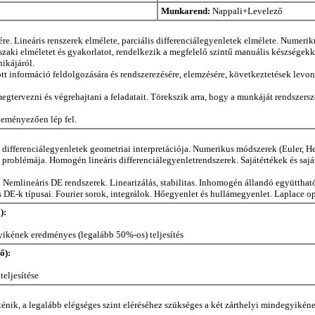
Munkarend:
Nappali+Levelező
ére. Lineáris renszerek elmélete, parciális differenciálegyenletek elmélete. Numeri
ki elméletet és gyakorlatot, rendelkezik a megfelelő szintű manuális készségekke
ikájáról.
tt információ feldolgozására és rendszerezésére, elemzésére, következtetések lev
tervezni és végrehajtani a feladatait. Törekszik arra, hogy a munkáját rendszer
eményezően lép fel.
 differenciálegyenletek geometriai interpretációja. Numerikus módszerek (Euler, He
 problémája. Homogén lineáris differenciálegyenletrendszerek. Sajátértékek és sajá
emlineáris DE rendszerek. Linearizálás, stabilitas. Inhomogén állandó együtthatós
DE-k típusai. Fourier sorok, integrálok. Hőegyenlet és hullámegyenlet. Laplace op
):
gyikének eredményes (legalább 50%-os) teljesítés
ő):
teljesítése
ténik, a legalább elégséges szint eléréséhez szükséges a két zárthelyi mindegyikéne