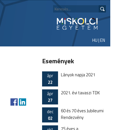
HU
|
EN
Események
Lányok napja 2021
ápr
22
2021. évi tavaszi TDK
ápr
27
60 és 70 éves Jubileumi
dec
Rendezvény
02
75 éves a
okt