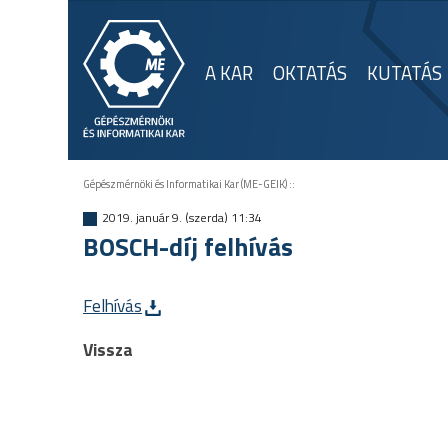
A KAR
OKTATÁS
KUTATÁS
Gépészmérnöki és Informatikai Kar (ME-GEIK)
::
2019. január 9. (szerda) 11:34
BOSCH-díj felhívás
Felhívás
Vissza